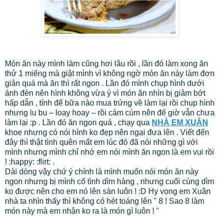
Món ăn này mình làm cũng hơi lâu rồi , lần đó làm xong ăn
thử 1 miếng mà giật mình vì không ngờ món ăn này làm đơn
giản quá mà ăn thì rất ngon . Lần đó mình chụp hình dưới
ánh đèn nên hình không vừa ý vì món ăn nhìn bị giảm bớt
hấp dẫn , tính để bữa nào mua trứng về làm lại rồi chụp hình
nhưng lu bu – loay hoay – rồi cảm cúm nên đế giờ vẫn chưa
làm lại :p . Lần đó ăn ngon quá , chạy qua
NHÀ EM XUÂN
khoe nhưng có nói hình ko đẹp nên ngại đưa lên . Viết đến
đây thì thật tình quên mất em lúc đó đã nói những gì với
mình nhưng mình chỉ nhớ em nói mình ăn ngon là em vui rồi
! :happy: :flirt: .
Dài dòng vậy chứ ý chính là mình muốn nói món ăn này
ngon nhưng bị mình cố tình dìm hàng , nhưng cuối cùng dìm
ko được nên cho em nó lên sàn luôn !
:D
Hy vọng em Xuân
nhà ta nhìn thấy thì không có hét toáng lên " 8 ! Sao 8 làm
món này mà em nhận ko ra là món gì luôn ! "