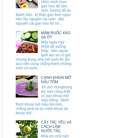
Hổm mình mua
gan heo để làm
món Tương để ăn
Bánh Xèo , bị thấy gan tươi ngon
nên lấy nguyên cái luôn . Mà
nguyên cái gan heo thì nó ...
MẮM RUỐC XÀO
SẢ ỚT
Mấy ngày nay
nhiệt độ xuống
thấp , bên ngoài
lạnh teo và có gió
nhưng trong nhà mở sưởi thì ấm
quá nên cũng chẳng thèm những
món có nước...
CANH KHOAI MỠ
NẤU TÔM
Đi chợ HongKong
lúc nào cũng thấy
có bán khoai mỡ
màu trắng . Mình
thích khoai mỡ màu tím hơn ,
chẳng phải là do mình khoái ăn
khoai mỡ...
CÂY TẮC YÊU VÀ
CÁCH LÀM
NƯỚC TẮC
Nhà em nhỏ nên