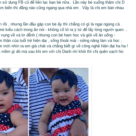
n sử dụng FB cũ để liên lạc bạn bè nữa . Lần này bé xuống thăm chị D
tắm biển thì đằng nào cũng ngang qua nhà em . Vậy là chị em bàn nhau
 rồi , nhưng lần đầu gặp con bé ấy thì chẳng có gì là ngại ngùng cả .
 kiểu cách trong ăn nói - không cố tỏ ra ý tứ để lấy lòng người quen ...
- vụng về và lơ đễnh ( nhưng con bé ham học và giỏi về ăn uống -
 thân của tuổi trẻ hiện đại , sống thoải mái - siêng năng làm và học ,
m mới nhìn ra em già chát và chẳng biết gì về công nghệ hiện đại ha ha !
mềm gì đó mà sau khi em với chị Danh rời khỏi thì chị quên sạch hic