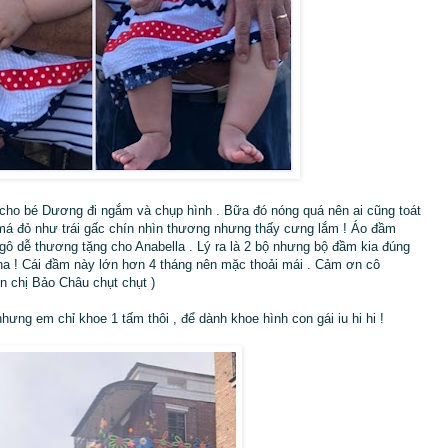
ố cho bé Dương đi ngắm và chụp hình . Bữa đó nóng quá nên ai cũng toát
t má đỏ như trái gấc chín nhìn thương nhưng thấy cưng lắm ! Áo đầm
ô dễ thương tặng cho Anabella . Lý ra là 2 bộ nhưng bộ đầm kia đúng
ha ! Cái đầm này lớn hơn 4 tháng nên mặc thoải mái . Cảm ơn cô
un chị Bảo Châu chụt chụt )
nhưng em chỉ khoe 1 tấm thôi , để dành khoe hình con gái iu hi hi !