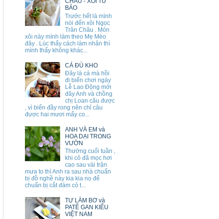
CHÂU - XÔI TỨ
BẢO
Trước hết là mình
nói đến xôi Ngọc
Trân Châu . Món
xôi này mình làm theo Mẹ Mèo
đây . Lúc thấy cách làm nhân thì
mình thấy không khác...
CÁ ĐÙ KHO
Đây là cá mà hồi
đi biển chơi ngày
Lễ Lao Động mới
đây Anh và chồng
chị Loan câu được
, vì biển đầy rong nên chỉ câu
được hai mươi mấy co...
ANH VÀ EM và
HOA DẠI TRONG
VƯỜN
Thường cuối tuần ,
khi cỏ đã mọc hơi
cao sau vài trận
mưa to thì Anh ra sau nhà chuẩn
bị đồ nghề này kia kia nọ để
chuẩn bị cắt đám cỏ t...
TỰ LÀM BƠ và
PATÊ GAN KIỂU
VIỆT NAM