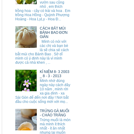
vườn sau cũng
nhỏ , em thích
trồng hoa - cây có trái và hoa . Em
trồng Hoa Hồng - Quỳnh Phượng
Hoàng - Hoa LyLy - Hoa Đ...
CÁCH BẮT MÚI
BÁNH BAO ĐƠN
GIẢN
Mình có nói với
các chị và bạn bè
là sẽ chia sẻ cách
bắt múi cho Bánh Bao . Sở dĩ
mình có ý định này là vì mình
được cả nhà khen , ...
KỈ NIỆM 8- 3 2003
_ 8 - 3 - 2013
Mình nhớ đúng
ngày này cách đây
10 năm , mình rời
xa gia đình - xa
Sài Gòn để đến nơi đây ! Nơi bắt
đầu cho cuộc sống mới với mọ...
TRỨNG GÀ MUỐI
- CHÁO TRẮNG
Trứng muối là món
mà mình ít thích
nhất - ít ăn nhất
nhưng lại muốn