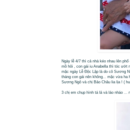
Ngày lễ 4/7 thì cả nhà kéo nhau lên ph
mồ hôi , con gái iu Anabella thì tóc ướ
mặc ngày Lễ Độc Lập là do cô Sương Ng
tháng con gái nên không... mặc vừa ha 
Sương Ngô và chị Bảo Châu lia lịa ! ( h
3 chị em chụp hình tá lả và láo nháo ... 