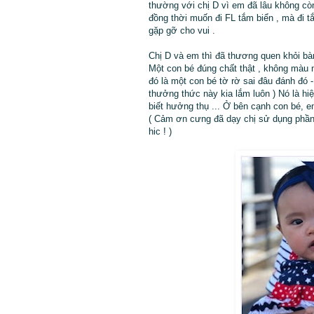
thường với chị D vì em đã lâu không cò
đồng thời muốn đi FL tắm biển , mà đi 
gặp gỡ cho vui .
Chị D và em thì đã thương quen khỏi bàn
Một con bé đúng chất thật , không màu mè
đó là một con bé tờ rờ sai đâu đánh đó 
thưởng thức này kia lắm luôn ) Nó là hiện
biết hưởng thụ ... Ở bên cạnh con bé, e
( Cảm ơn cưng đã dạy chị sử dụng phần 
hic ! )