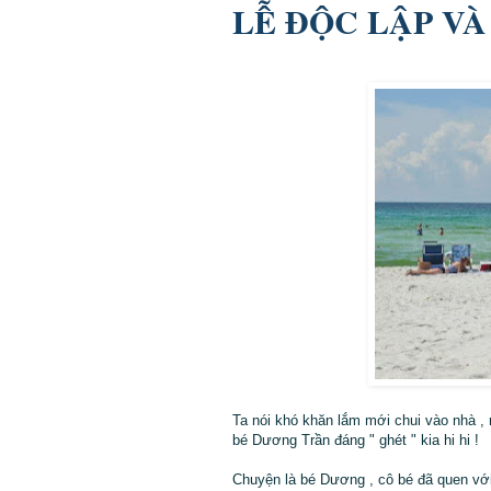
LỄ ĐỘC LẬP VÀ
Ta nói khó khăn lắm mới chui vào nhà , 
bé Dương Trần đáng " ghét " kia hi hi !
Chuyện là bé Dương , cô bé đã quen với 