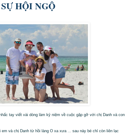
 SỰ HỘI NGỘ
nhấc tay viết vài dòng làm kỷ niệm về cuộc gặp gỡ với chị Danh và con
em và chị Danh từ hồi làng O xa xưa ... sau này bé chỉ còn liên lạc