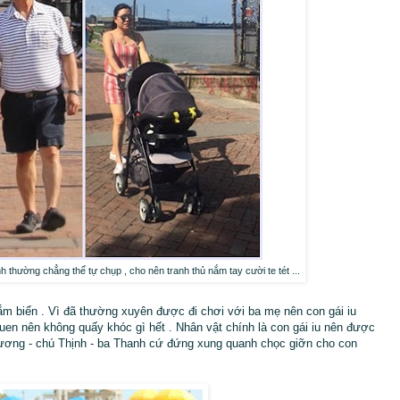
 thường chẳng thể tự chụp , cho nên tranh thủ nắm tay cười te tét ...
ắm biển . Vì đã thường xuyên được đi chơi với ba mẹ nên con gái iu
 quen nên không quấy khóc gì hết . Nhân vật chính là con gái iu nên được
Dương - chú Thịnh - ba Thanh cứ đứng xung quanh chọc giỡn cho con