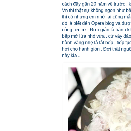
cách đây gần 20 năm về trước , 
Vn thì thật sự không ngon như bâ
thì có nhưng em nhớ lại cũng mắc
đó là biết đến Opera blog và được
công rực rỡ . Đơn giản là hành kh
bếp mở lửa nhỏ vừa , cứ vậy đảo
hành vàng nhẹ là tắt bếp , tiếp t
hơi cho hành giòn . Đợi thật nguộ
này kia ...