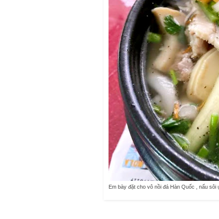
Em bày đặt cho vô nồi đá Hàn Quốc , nấu sôi 