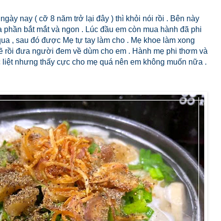
gày nay ( cỡ 8 năm trở lại đây ) thì khỏi nói rồi . Bên này
đa phần bắt mắt và ngon . Lúc đầu em còn mua hành đã phi
ua , sau đó được Mẹ tự tay làm cho . Mẹ khoe làm xong
sẽ rồi đưa người đem về dùm cho em . Hành mẹ phi thơm và
 liệt nhưng thấy cực cho mẹ quá nên em không muốn nữa .