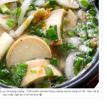
ục ục rồi mang xuống . Thổi muốn sái hàm từng muỗng mà ăn cũng có nổi . Này mà là
bún chắc nghỉ ăn vì nó nở tè le 😂