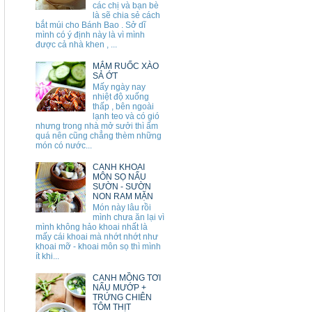
các chị và bạn bè
là sẽ chia sẻ cách
bắt múi cho Bánh Bao . Sở dĩ
mình có ý định này là vì mình
được cả nhà khen , ...
MẮM RUỐC XÀO
SẢ ỚT
Mấy ngày nay
nhiệt độ xuống
thấp , bên ngoài
lạnh teo và có gió
nhưng trong nhà mở sưởi thì ấm
quá nên cũng chẳng thèm những
món có nước...
CANH KHOAI
MÔN SỌ NẤU
SƯỜN - SƯỜN
NON RAM MẶN
Món này lâu rồi
mình chưa ăn lại vì
mình không hảo khoai nhất là
mấy cái khoai mà nhớt nhớt như
khoai mỡ - khoai môn sọ thì mình
ít khi...
CANH MỒNG TƠI
NẤU MƯỚP +
TRỨNG CHIÊN
TÔM THỊT