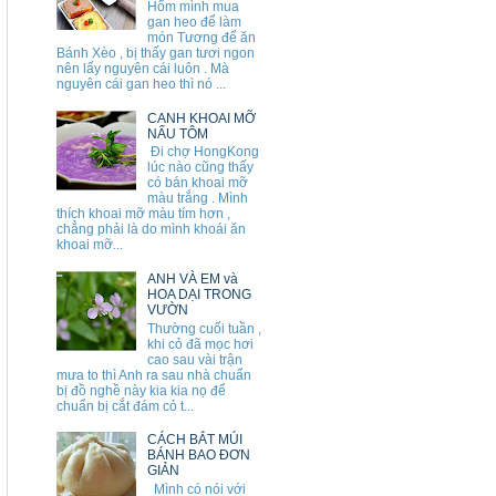
Hổm mình mua
gan heo để làm
món Tương để ăn
Bánh Xèo , bị thấy gan tươi ngon
nên lấy nguyên cái luôn . Mà
nguyên cái gan heo thì nó ...
CANH KHOAI MỠ
NẤU TÔM
Đi chợ HongKong
lúc nào cũng thấy
có bán khoai mỡ
màu trắng . Mình
thích khoai mỡ màu tím hơn ,
chẳng phải là do mình khoái ăn
khoai mỡ...
ANH VÀ EM và
HOA DẠI TRONG
VƯỜN
Thường cuối tuần ,
khi cỏ đã mọc hơi
cao sau vài trận
mưa to thì Anh ra sau nhà chuẩn
bị đồ nghề này kia kia nọ để
chuẩn bị cắt đám cỏ t...
CÁCH BẮT MÚI
BÁNH BAO ĐƠN
GIẢN
Mình có nói với