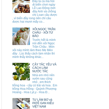
Đây là cá mà hồi
đi biển chơi ngày
Lễ Lao Động mới
đây Anh và chồng
chị Loan câu được
, vì biển đầy rong nên chỉ câu
được hai mươi mấy co...
XÔI NGỌC TRÂN
CHÂU - XÔI TỨ
BẢO
Trước hết là mình
nói đến xôi Ngọc
Trân Châu . Món
xôi này mình làm theo Mẹ Mèo
đây . Lúc thấy cách làm nhân thì
mình thấy không khác...
CÂY TẮC YÊU VÀ
CÁCH LÀM
NƯỚC TẮC
Nhà em nhỏ nên
vườn sau cũng
nhỏ , em thích
trồng hoa - cây có trái và hoa . Em
trồng Hoa Hồng - Quỳnh Phượng
Hoàng - Hoa LyLy - Hoa Đ...
TỰ LÀM BƠ và
PATÊ GAN KIỂU
VIỆT NAM