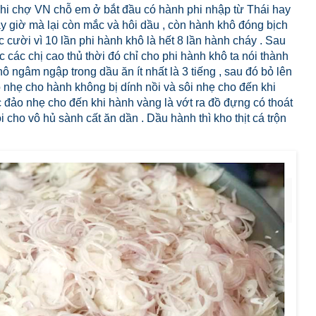
khi chợ VN chỗ em ở bắt đầu có hành phi nhập từ Thái hay
y giờ mà lại còn mắc và hôi dầu , còn hành khô đóng bịch
 cười vì 10 lần phi hành khô là hết 8 lần hành cháy . Sau
 các chị cao thủ thời đó chỉ cho phi hành khô ta nói thành
ô ngâm ngập trong dầu ăn ít nhất là 3 tiếng , sau đó bỏ lên
 nhẹ cho hành không bị dính nồi và sôi nhẹ cho đến khi
ục đảo nhẹ cho đến khi hành vàng là vớt ra đồ đựng có thoát
i cho vô hủ sành cất ăn dần . Dầu hành thì kho thịt cá trộn