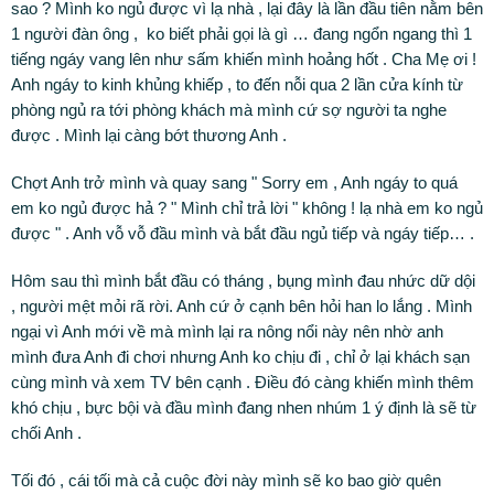
sao ? Mình ko ngủ được vì lạ nhà , lại đây là lần đầu tiên nằm bên
1 người đàn ông , ko biết phải gọi là gì … đang ngổn ngang thì 1
tiếng ngáy vang lên như sấm khiến mình hoảng hốt . Cha Mẹ ơi !
Anh ngáy to kinh khủng khiếp , to đến nỗi qua 2 lần cửa kính từ
phòng ngủ ra tới phòng khách mà mình cứ sợ người ta nghe
được . Mình lại càng bớt thương Anh .
Chợt Anh trở mình và quay sang " Sorry em , Anh ngáy to quá
em ko ngủ được hả ? " Mình chỉ trả lời " không ! lạ nhà em ko ngủ
được " . Anh vỗ vỗ đầu mình và bắt đầu ngủ tiếp và ngáy tiếp… .
Hôm sau thì mình bắt đầu có tháng , bụng mình đau nhức dữ dội
, người mệt mỏi rã rời. Anh cứ ở cạnh bên hỏi han lo lắng . Mình
ngại vì Anh mới về mà mình lại ra nông nổi này nên nhờ anh
mình đưa Anh đi chơi nhưng Anh ko chịu đi , chỉ ở lại khách sạn
cùng mình và xem TV bên cạnh . Điều đó càng khiến mình thêm
khó chịu , bực bội và đầu mình đang nhen nhúm 1 ý định là sẽ từ
chối Anh .
Tối đó , cái tối mà cả cuộc đời này mình sẽ ko bao giờ quên