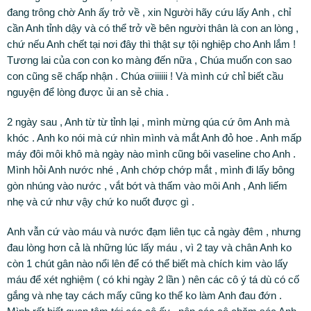
đang trông chờ Anh ấy trở về , xin Người hãy cứu lấy Anh , chỉ
cần Anh tỉnh dậy và có thể trở về bên người thân là con an lòng ,
chứ nếu Anh chết tại nơi đây thì thật sự tội nghiệp cho Anh lắm !
Tương lai của con con ko màng đến nữa , Chúa muốn con sao
con cũng sẽ chấp nhận . Chúa ơiiiiii ! Và mình cứ chỉ biết cầu
nguyện để lòng được ủi an sẻ chia .
2 ngày sau , Anh từ từ tỉnh lại , mình mừng qúa cứ ôm Anh mà
khóc . Anh ko nói mà cứ nhìn mình và mắt Anh đỏ hoe . Anh mấp
máy đôi môi khô mà ngày nào mình cũng bôi vaseline cho Anh .
Mình hỏi Anh nước nhé , Anh chớp chớp mắt , mình đi lấy bông
gòn nhúng vào nước , vắt bớt và thấm vào môi Anh , Anh liếm
nhẹ và cứ như vậy chứ ko nuốt được gì .
Anh vẫn cứ vào máu và nước đạm liên tục cả ngày đêm , nhưng
đau lòng hơn cả là những lúc lấy máu , vì 2 tay và chân Anh ko
còn 1 chút gân nào nổi lên để có thể biết mà chích kim vào lấy
máu để xét nghiệm ( có khi ngày 2 lần ) nên các cô ý tá dù có cố
gắng và nhẹ tay cách mấy cũng ko thể ko làm Anh đau đớn .