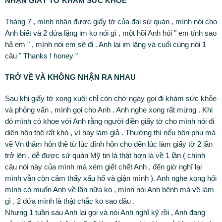
NHẬN GIẤY TỜ KHÁM SỨC KHỎE
Tháng 7 , mình nhận được giấy tờ của đại sứ quán , mình nói cho
Anh biết và 2 đứa lặng im ko nói gì , một hồi Anh hỏi " em tính sao
hả em " , mình nói em sẽ đi . Anh lại im lặng và cuối cùng nói 1
câu " Thanks ! honey "
TRỞ VỀ VÀ KHÔNG NHẬN RA NHAU
Sau khi giấy tờ xong xuôi chỉ còn chờ ngày gọi đi khám sức khỏe
và phỏng vấn , mình gọi cho Anh . Anh nghe xong rất mừng . Khi
đó mình có khoe với Anh rằng người điền giấy tờ cho mình nói đi
diện hôn thê rất khó , vì hay làm giả . Thường thì nếu hôn phu mà
về Vn thăm hôn thê từ lúc đính hôn cho đến lúc làm giấy tờ 2 lần
trở lên , dễ được sứ quán Mỹ tin là thật hơn là về 1 lần ( chính
câu nói này của mình mà xém giết chết Anh , đến giờ nghĩ lại
mình vẫn còn cảm thấy xấu hổ và giận mình ). Anh nghe xong hỏi
mình có muốn Anh về lần nữa ko , mình nói Anh bệnh mà về làm
gì , 2 đứa mình là thật chắc ko sao đâu .
Nhưng 1 tuần sau Anh lại gọi và nói Anh nghĩ kỹ rồi , Anh đang