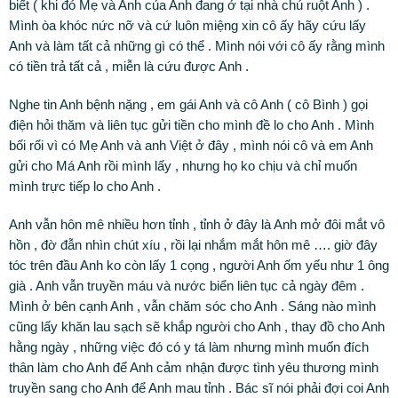
biết ( khi đó Mẹ và Anh của Anh đang ở tại nhà chú ruột Anh ) .
Mình òa khóc nức nỡ và cứ luôn miệng xin cô ấy hãy cứu lấy
Anh và làm tất cả những gì có thể . Mình nói với cô ấy rằng mình
có tiền trả tất cả , miễn là cứu được Anh .
Nghe tin Anh bệnh nặng , em gái Anh và cô Anh ( cô Bình ) gọi
điện hỏi thăm và liên tục gửi tiền cho mình đề lo cho Anh . Mình
bối rối vì có Mẹ Anh và anh Việt ở đây , mình nói cô và em Anh
gửi cho Má Anh rồi mình lấy , nhưng họ ko chịu và chỉ muốn
mình trực tiếp lo cho Anh .
Anh vẫn hôn mê nhiều hơn tỉnh , tỉnh ở đây là Anh mở đôi mắt vô
hồn , đờ đẫn nhìn chút xíu , rồi lại nhắm mắt hôn mê …. giờ đây
tóc trên đầu Anh ko còn lấy 1 cọng , người Anh ốm yếu như 1 ông
già . Anh vẫn truyền máu và nước biển liên tục cả ngày đêm .
Mình ở bên cạnh Anh , vẫn chăm sóc cho Anh . Sáng nào mình
cũng lấy khăn lau sạch sẽ khắp người cho Anh , thay đồ cho Anh
hằng ngày , những việc đó có y tá làm nhưng mình muốn đích
thân làm cho Anh để Anh cảm nhận được tình yêu thương mình
truyền sang cho Anh để Anh mau tỉnh . Bác sĩ nói phải đợi coi Anh