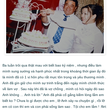
Ba tuần trôi qua thật mau với biết bao kỷ niệm , nhưng điều làm
mình sung sướng và hạnh phúc nhất trong khoảng thời gian ấy đó
là mình đã có 1 vị hôn phu rất mực tôn trọng và yêu thương mình .
Anh đã gìn giữ cho mình sự trinh trắng đến ngày mình chính thức
về làm vợ . Sau này khi đã là vợ chồng , mình có hỏi ngày đó sao
Anh không … Anh trả lời " Anh đã phải cố gắng kiềm lòng lắm em
biết ko ? Chưa lo gì được cho em , lỡ Anh xảy ra chuyện gì , rồi lỡ
em có con thì em và con phải sống làm sao . Tội cho em lắm ! :flirt: