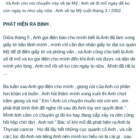
. Và Anh còn nói chuyến này về lại Mỹ , Anh sẽ đi mổ ngáy để ko
còn ngáy to như vậy nữa . Anh về lại Mỹ cuối tháng 3 / 2002 .
PHÁT HIỆN RA BỊNH .
Giữa tháng 5 , Anh gọi điện báo cho mình biết là Anh đã làm xong
giấy tờ bão lãnh mình , mình chỉ cần đợi nhận giấy từ đại sứ quán
Mỹ để đi điền giấy tờ và phỏng vấn , và Anh cũng cho biết là Anh
sẽ đi mổ và ko gọi điện cho mình đến khi Anh nói được và dặn dò
mình yên lòng , Anh mổ rồi sẽ ko còn ngáy to nữa . Mình đã rất lo
…
Ba tuần sau Anh gọi điện cho mình , giọng nói của Anh có phần
hơi khàn và buồn . Anh hỏi thăm mình xong xuôi thì Anh chợt
trầm giọng và nói " Em ! Anh có chuyện muốn nói với em , em
phải thật bình tỉnh để nghe rồi sau đó Anh tùy em quyết định " .
Mình linh cảm có chuyện gì đó ko hay đang sắp xảy ra nên cũng
hồi hộp chờ đợi . Anh nói " Bác sĩ khi mổ đã phát hiện ra Anh bị
Thyroid cancer . Họ đã lấy hết những cục quanh cổ Anh , và cắt
cái ( lúc đó Anh nói tiếng Anh nên mình ko hiểu nó là cái gì , sau