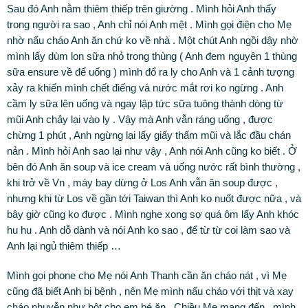
Sau đó Anh nằm thiêm thiếp trên giường . Mình hỏi Anh thấy
trong người ra sao , Anh chỉ nói Anh mệt . Mình gọi điện cho Mẹ
nhờ nấu cháo Anh ăn chứ ko về nhà . Một chút Anh ngồi dậy nhờ
mình lấy dùm lon sữa nhỏ trong thùng ( Anh đem nguyên 1 thùng
sữa ensure về để uống ) mình đổ ra ly cho Anh và 1 cảnh tượng
xảy ra khiến mình chết điếng và nước mắt rơi ko ngừng . Anh
cầm ly sữa lên uống và ngay lập tức sữa tuông thành dòng từ
mũi Anh chảy lại vào ly . Vậy mà Anh vẫn ráng uống , được
chừng 1 phút , Anh ngừng lại lấy giấy thấm mũi và lắc đầu chán
nản . Mình hỏi Anh sao lại như vậy , Anh nói Anh cũng ko biết . Ở
bên đó Anh ăn soup và ice cream và uống nước rất bình thường ,
khi trở về Vn , máy bay dừng ở Los Anh vẫn ăn soup được ,
nhưng khi từ Los về gần tới Taiwan thì Anh ko nuốt được nữa , và
bây giờ cũng ko được . Mình nghe xong sợ quá ôm lấy Anh khóc
hu hu . Anh dỗ dành và nói Anh ko sao , để từ từ coi làm sao và
Anh lại ngủ thiêm thiếp …
Mình gọi phone cho Mẹ nói Anh Thanh cần ăn cháo nát , vì Mẹ
cũng đã biết Anh bị bệnh , nên Mẹ mình nấu cháo với thịt và xay
cháo nhuyễn như bột cho em bé ăn . Chiều Mẹ mang đến , mình