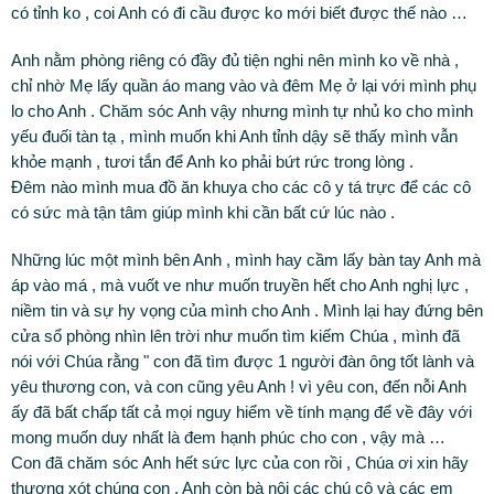
có tỉnh ko , coi Anh có đi cầu được ko mới biết được thế nào …
Anh nằm phòng riêng có đầy đủ tiện nghi nên mình ko về nhà ,
chỉ nhờ Mẹ lấy quần áo mang vào và đêm Mẹ ở lại với mình phụ
lo cho Anh . Chăm sóc Anh vậy nhưng mình tự nhủ ko cho mình
yếu đuối tàn tạ , mình muốn khi Anh tỉnh dậy sẽ thấy mình vẫn
khỏe mạnh , tươi tắn để Anh ko phải bứt rức trong lòng .
Đêm nào mình mua đồ ăn khuya cho các cô y tá trực để các cô
có sức mà tận tâm giúp mình khi cần bất cứ lúc nào .
Những lúc một mình bên Anh , mình hay cầm lấy bàn tay Anh mà
áp vào má , mà vuốt ve như muốn truyền hết cho Anh nghị lực ,
niềm tin và sự hy vọng của mình cho Anh . Mình lại hay đứng bên
cửa sổ phòng nhìn lên trời như muốn tìm kiếm Chúa , mình đã
nói với Chúa rằng " con đã tìm được 1 người đàn ông tốt lành và
yêu thương con, và con cũng yêu Anh ! vì yêu con, đến nỗi Anh
ấy đã bất chấp tất cả mọi nguy hiểm về tính mạng để về đây với
mong muốn duy nhất là đem hạnh phúc cho con , vậy mà …
Con đã chăm sóc Anh hết sức lực của con rồi , Chúa ơi xin hãy
thương xót chúng con , Anh còn bà nội các chú cô và các em