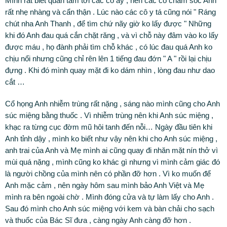
Mình rất biết quan tâm tới các cô ấy , nên các cô chăm sóc Anh
rất nhẹ nhàng và cẩn thận . Lúc nào các cô y tá cũng nói " Ráng
chút nha Anh Thanh , để tìm chứ nãy giờ ko lấy được " Những
khi đó Anh đau quá cắn chặt răng , và vì chỗ này đâm vào ko lấy
được máu , họ đành phải tìm chỗ khác , có lúc đau quá Anh ko
chịu nổi nhưng cũng chỉ rên lên 1 tiếng đau đớn " A " rồi lại chịu
đựng . Khi đó mình quay mặt đi ko dám nhìn , lòng đau như dao
cắt …
Cổ họng Anh nhiễm trùng rất nặng , sáng nào mình cũng cho Anh
súc miệng bằng thuốc . Vì nhiễm trùng nên khi Anh súc miệng ,
khạc ra từng cục đờm mũ hôi tanh đến nỗi… Ngày đầu tiên khi
Anh tỉnh dậy , mình ko biết như vậy nên khi cho Anh súc miệng ,
anh trai của Anh và Mẹ mình ai cũng quay đi nhăn mặt nín thở vì
mùi quá nặng , mình cũng ko khác gì nhưng vì mình cảm giác đó
là người chồng của mình nên có phần đỡ hơn . Vì ko muốn để
Anh mặc cảm , nên ngày hôm sau mình bảo Anh Việt và Mẹ
mình ra bên ngoài chờ . Mình đóng cửa và tự làm lấy cho Anh .
Sau đó mình cho Anh súc miệng với kem và bàn chải cho sạch
và thuốc của Bác Sĩ đưa , càng ngày Anh càng đỡ hơn .