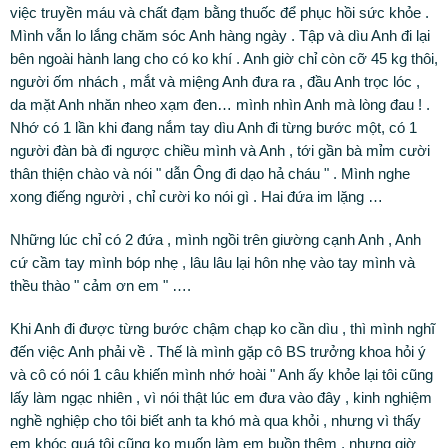
việc truyền máu và chất đạm bằng thuốc để phục hồi sức khỏe .
Mình vẫn lo lắng chăm sóc Anh hàng ngày . Tập và dìu Anh đi lại
bên ngoài hành lang cho có ko khí . Anh giờ chỉ còn cỡ 45 kg thôi,
người ốm nhách , mắt và miệng Anh đưa ra , đầu Anh trọc lóc ,
da mặt Anh nhăn nheo xạm đen… mình nhìn Anh mà lòng đau ! .
Nhớ có 1 lần khi đang nắm tay dìu Anh đi từng bước một, có 1
người đàn bà đi ngược chiều mình và Anh , tới gần bà mỉm cười
thân thiện chào và nói " dẫn Ông đi dạo hả cháu " . Mình nghe
xong điếng người , chỉ cười ko nói gì . Hai đứa im lặng …
Những lúc chỉ có 2 đứa , mình ngồi trên giường cạnh Anh , Anh
cứ cầm tay mình bóp nhẹ , lâu lâu lại hôn nhẹ vào tay mình và
thều thào " cảm ơn em " ….
Khi Anh đi được từng bước chậm chạp ko cần dìu , thì mình nghĩ
đến việc Anh phải về . Thế là mình gặp cô BS trưởng khoa hỏi ý
và cô có nói 1 câu khiến mình nhớ hoài " Anh ấy khỏe lại tôi cũng
lấy làm ngạc nhiên , vì nói thật lúc em đưa vào đây , kinh nghiệm
nghề nghiệp cho tôi biết anh ta khó mà qua khỏi , nhưng vì thấy
em khóc quá tôi cũng ko muốn làm em buồn thêm , nhưng giờ