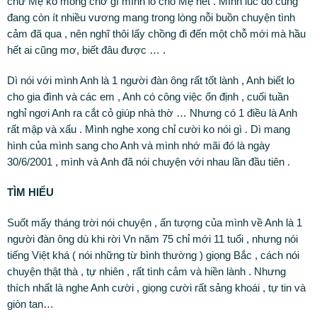
chứ Mẹ ko mong chờ gì mình lo cho Mẹ hết . Mình lúc đó cũng
đang còn ít nhiều vương mang trong lòng nỗi buồn chuyện tình
cảm đã qua , nên nghĩ thôi lấy chồng đi đến một chỗ mới mà hầu
hết ai cũng mơ, biết đâu được … .
Dì nói với mình Anh là 1 người đàn ông rất tốt lành , Anh biết lo
cho gia đình và các em , Anh có công việc ổn định , cuối tuần
nghỉ ngơi Anh ra cắt cỏ giúp nhà thờ … Nhưng có 1 điều là Anh
rất mập và xấu . Mình nghe xong chỉ cười ko nói gì . Dì mang
hình của mình sang cho Anh và mình nhớ mãi đó là ngày
30/6/2001 , mình và Anh đã nói chuyện với nhau lần đầu tiên .
TÌM HIỂU
Suốt mấy tháng trời nói chuyện , ấn tượng của mình về Anh là 1
người đàn ông dù khi rời Vn năm 75 chỉ mới 11 tuổi , nhưng nói
tiếng Việt khá ( nói những từ bình thường ) giọng Bắc , cách nói
chuyện thật thà , tự nhiên , rất tình cảm và hiền lành . Nhưng
thích nhất là nghe Anh cười , giọng cười rất sảng khoái , tự tin và
giòn tan…