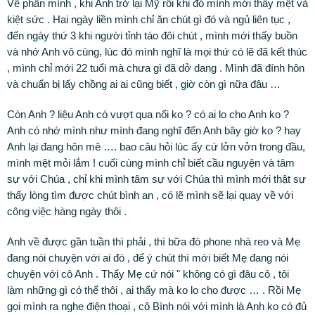
Về phần mình , khi Anh trở lại Mỹ rồi khi đó mình mới thấy mệt và
kiệt sức . Hai ngày liền mình chỉ ăn chút gì đó và ngủ liên tục ,
đến ngày thứ 3 khi người tỉnh táo đôi chút , mình mới thấy buồn
và nhớ Anh vô cùng, lúc đó mình nghĩ là mọi thứ có lẽ đã kết thúc
, mình chỉ mới 22 tuổi mà chưa gì đã dở dang . Mình đã đính hôn
và chuẩn bị lấy chồng ai ai cũng biết , giờ còn gì nữa đâu …
Còn Anh ? liệu Anh có vượt qua nổi ko ? có ai lo cho Anh ko ?
Anh có nhớ mình như mình đang nghĩ đến Anh bây giờ ko ? hay
Anh lại đang hôn mê …. bao câu hỏi lúc ấy cứ lởn vởn trong đầu,
mình mệt mỏi lắm ! cuối cùng mình chỉ biết cầu nguyện và tâm
sự với Chúa , chỉ khi mình tâm sự với Chúa thì mình mới thật sự
thấy lòng tìm được chút bình an , có lẽ mình sẽ lại quay về với
công việc hàng ngày thôi .
Anh về được gần tuần thì phải , thì bữa đó phone nhà reo và Mẹ
đang nói chuyện với ai đó , để ý chút thì mới biết Mẹ đang nói
chuyện với cô Anh . Thấy Mẹ cứ nói " không có gì đâu cô , tôi
làm những gì có thể thôi , ai thấy mà ko lo cho được … . Rồi Mẹ
gọi mình ra nghe điện thoại , cô Bình nói với mình là Anh ko có đủ