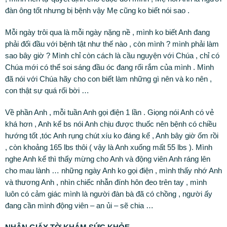
đàn ông tốt nhưng bị bệnh vậy Mẹ cũng ko biết nói sao .
Mỗi ngày trôi qua là mỗi ngày nặng nề , mình ko biết Anh đang
phải đối đầu với bệnh tật như thế nào , còn mình ? mình phải làm
sao bây giờ ? Mình chỉ còn cách là cầu nguyện với Chúa , chỉ có
Chúa mới có thể soi sáng đầu óc đang rối rắm của mình . Mình
đã nói với Chúa hãy cho con biết làm những gì nên và ko nên ,
con thật sự quá rối bời …
Về phần Anh , mỗi tuần Anh gọi điện 1 lần . Giọng nói Anh có vẻ
khá hơn , Anh kể bs nói Anh chịu được thuốc nên bệnh có chiều
hướng tốt ,tóc Anh rụng chút xíu ko đáng kể , Anh bây giờ ốm rồi
, còn khoảng 165 lbs thôi ( vậy là Anh xuống mất 55 lbs ). Mình
nghe Anh kể thì thấy mừng cho Anh và động viên Anh ráng lên
cho mau lành … những ngày Anh ko gọi điện , mình thấy nhớ Anh
và thương Anh , nhìn chiếc nhẫn đính hôn đeo trên tay , mình
luôn có cảm giác mình là người đàn bà đã có chồng , người ấy
đang cần mình động viên – an ủi – sẽ chia …