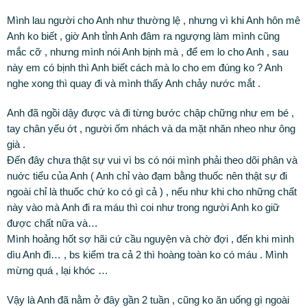
Mình lau người cho Anh như thường lệ , nhưng vì khi Anh hôn mê
Anh ko biết , giờ Anh tỉnh Anh đâm ra ngượng làm mình cũng
mắc cỡ , nhưng mình nói Anh bịnh mà , để em lo cho Anh , sau
này em có bịnh thì Anh biết cách mà lo cho em đúng ko ? Anh
nghe xong thì quay đi và mình thấy Anh chảy nước mắt .
Anh đã ngồi dậy được và đi từng bước chập chững như em bé ,
tay chân yếu ớt , người ốm nhách và da mặt nhăn nheo như ông
già .
Đến đây chưa thật sự vui vì bs có nói mình phải theo dõi phân và
nuớc tiểu của Anh ( Anh chỉ vào đạm bằng thuốc nên thật sự đi
ngoài chỉ là thuốc chứ ko có gì cả ) , nếu như khi cho những chất
này vào mà Anh đi ra máu thì coi như trong người Anh ko giữ
được chất nữa và…
Mình hoảng hốt sợ hãi cứ cầu nguyện và chờ đợi , đến khi mình
dìu Anh đi… , bs kiểm tra cả 2 thì hoàng toàn ko có máu . Mình
mừng quá , lại khóc …
Vậy là Anh đã nằm ở đây gần 2 tuần , cũng ko ăn uống gì ngoài