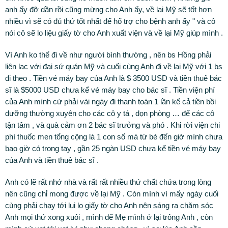
anh ấy đỡ dần rồi cũng mừng cho Anh ấy, về lại Mỹ sẽ tốt hơn
nhiều vì sẽ có đủ thứ tốt nhất để hổ trợ cho bệnh anh ấy " và cô
nói cô sẽ lo liệu giấy tờ cho Anh xuất viện và về lại Mỹ giúp mình .
Vì Anh ko thể đi về như người bình thường , nên bs Hồng phải
liên lạc với đại sứ quán Mỹ và cuối cùng Anh đi về lại Mỹ với 1 bs
đi theo . Tiền vé máy bay của Anh là $ 3500 USD và tiền thuê bác
sĩ là $5000 USD chưa kể vé máy bay cho bác sĩ . Tiền viện phí
của Anh mình cứ phải vài ngày đi thanh toán 1 lần kể cả tiền bồi
dưỡng thường xuyên cho các cô y tá , dọn phòng … để các cô
tận tâm , và quà cảm ơn 2 bác sĩ trưởng và phó . Khi rời viện chi
phí thuốc men tổng cộng là 1 con số mà từ bé đến giờ mình chưa
bao giờ có trong tay , gần 25 ngàn USD chưa kể tiền vé máy bay
của Anh và tiền thuê bác sĩ .
Anh có lẽ rất nhớ nhà và rất rất nhiều thứ chất chứa trong lòng
nên cũng chỉ mong được về lại Mỹ . Còn mình vì mấy ngày cuối
cùng phải chạy tới lui lo giấy tờ cho Anh nên sáng ra chăm sóc
Anh mọi thứ xong xuôi , mình để Mẹ mình ở lại trông Anh , còn