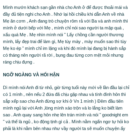
Mình mướn khách sạn gần nhà cho Anh ở để được thoải mái và
đầy đủ tiện nghi cho Anh . Nhớ lại hồi chiều khi dẫn Anh về nhà
Mẹ ăn cơm , Anh đang trò chuyện rôm rả với Ba và anh mình thì
mình ở dưới bếp với Mẹ , mình chỉ nói sao người ta mập quá ,
xấu quá Mẹ . Mẹ nhìn mình nói " Lấy chồng cần người thương
mình, lấy đẹp trai để làm gì, Mẹ tùy mày , mày muốn sao thì tùy
Mẹ ko ép " mình chỉ im lặng và khi đó mình lại đang bị hành sắp
có tháng nên người rã rời , bụng đau từng cơn mệt mỏi nhưng
ráng chịu đựng .
NGỠ NGÀNG VÀ HỐI HẬN
Dì mình nói Anh đi từ nhỏ, giờ từng tuổi này mới về lần đầu lại chỉ
có 1 mình , nên nếu 2 đứa đã chịu gặp nhau và tính đính hôn thì
sắp xếp sao cho Anh đừng sợ khi ở Vn 1 mình ) Đêm đầu tiên
mình ngủ lại với Anh ,lòng mình xáo trộn và lo lắng ko biết làm
sao . Anh quay sang hôn nhẹ lên trán mình và nói " goodnight em
" và thế là ngủ , ko động tịnh gì cả . Mình nằm ngẩn ngơ tự hỏi ko
phải là khi nằm bên nhau như vầy người ta sẽ muốn chuyện ấy