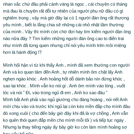
nhan sắc chứ đâu phải cành vàng lá ngọc , cái chuyện có tháng
mà đau là chuyện rất đỗi tự nhiên của người phụ nữ đâu có gì
nghiêm trọng , vậy mà giờ đây lại có 1 người đàn ông rất thương
yêu mình , biết lo lắng chia sẽ những cái nhỏ nhặt tầm thường
của mình . Vậy thì mình còn chờ đợi hay tìm kiếm người đàn ông
nào nữa đây ? Tìm kiếm những người đàn ông cao to điển trai
như mình đã từng quen nhưng chỉ nói yêu mình trên môi miệng
hơn là hành động !?
Mình hối hận vì từ khi thấy Anh , mình đã xem thường con người
Anh và ko quan tâm đến Anh , tự nhiên mình ôm chặt lấy Anh
nghẹn ngào khóc . Anh hoảng hốt dỗ dành bảo nín đừng khóc ,
sao lại khóc . Mình vẫn ko nói gì . Anh ôm mình vào lòng , vuốt
tóc và nói " Đi, vào trong ngủ đi em , Anh ko sao đâu "
Mình bắt Anh phải vào ngủ giường cho đàng hoàng , nói riết Anh
mới chịu vào và trước khi ngủ lại còn kéo mền đắp cho mình đâu
đó xong xuôi ( cho đến bây giờ đây khi đã là vợ chồng , Anh vẫn
ko quên thói quen đắp mền cho mình mỗi tối ) và tiếp tục ngáy .
Nhưng lạ thay tiếng ngáy ấy bây giờ ko còn làm mình hoảng sợ
hay xấu hổ nữa …