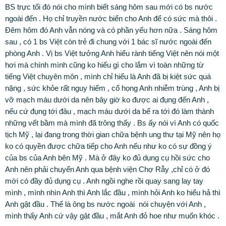
BS trực tối đó nói cho mình biết sáng hôm sau mới có bs nước
ngoài đến . Họ chỉ truyền nước biển cho Anh để có sức mà thôi .
Đêm hôm đó Anh vẫn nóng và có phần yếu hơn nữa . Sáng hôm
sau , có 1 bs Việt còn trẻ đi chung với 1 bác sĩ nước ngoài đến
phòng Anh . Vị bs Việt tưởng Anh hiểu rành tiếng Việt nên nói một
hơi mà chính mình cũng ko hiểu gì cho lắm vì toàn những từ
tiếng Việt chuyên môn , mình chỉ hiểu là Anh đã bị kiệt sức quá
nặng , sức khỏe rất nguy hiểm , cổ họng Anh nhiễm trùng , Anh bị
vỡ mạch máu dưới da nên bây giờ ko được ai đụng đến Anh ,
nếu cứ đụng tới đâu , mạch máu dưới da bể ra tới đó làm thành
những vết bầm mà mình đã trông thấy . Bs ấy nói vì Anh có quốc
tịch Mỹ , lại đang trong thời gian chữa bệnh ung thư tại Mỹ nên họ
ko có quyền được chữa tiếp cho Anh nếu như ko có sự đồng ý
của bs của Anh bên Mỹ . Mà ở đây ko đủ dụng cụ hồi sức cho
Anh nên phải chuyển Anh qua bệnh viện Chợ Rẫy ,chỉ có ở đó
mới có đầy đủ dụng cụ . Anh ngồi nghe rồi quay sang lay tay
mình , mình nhìn Anh thì Anh lắc đầu , mình hỏi Anh ko hiểu hả thì
Anh gật đầu . Thế là ông bs nước ngoài nói chuyện với Anh ,
mình thấy Anh cứ vậy gật đầu , mắt Anh đỏ hoe như muốn khóc .