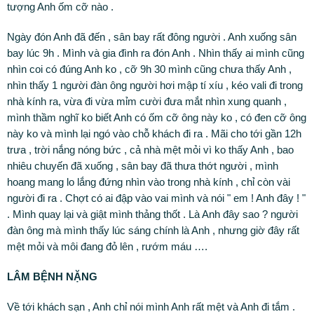
tượng Anh ốm cỡ nào .
Ngày đón Anh đã đến , sân bay rất đông người . Anh xuống sân
bay lúc 9h . Mình và gia đình ra đón Anh . Nhìn thấy ai mình cũng
nhìn coi có đúng Anh ko , cỡ 9h 30 mình cũng chưa thấy Anh ,
nhìn thấy 1 người đàn ông người hơi mập tí xíu , kéo vali đi trong
nhà kính ra, vừa đi vừa mỉm cười đưa mắt nhìn xung quanh ,
mình thầm nghĩ ko biết Anh có ốm cỡ ông này ko , có đen cỡ ông
này ko và mình lại ngó vào chỗ khách đi ra . Mãi cho tới gần 12h
trưa , trời nắng nóng bức , cả nhà mệt mỏi vì ko thấy Anh , bao
nhiêu chuyến đã xuống , sân bay đã thưa thớt người , mình
hoang mang lo lắng đứng nhìn vào trong nhà kính , chỉ còn vài
người đi ra . Chợt có ai đập vào vai mình và nói " em ! Anh đây ! "
. Mình quay lại và giật mình thảng thốt . Là Anh đây sao ? người
đàn ông mà mình thấy lúc sáng chính là Anh , nhưng giờ đây rất
mệt mỏi và môi đang đỏ lên , rướm máu ….
LÂM BỆNH NẶNG
Về tới khách sạn , Anh chỉ nói mình Anh rất mệt và Anh đi tắm .