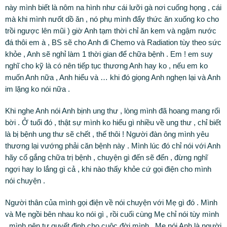
này mình biết là nôm na hình như cái lưỡi gà nơi cuống họng , cái
mà khi mình nưốt dồ ăn , nó phụ mình đẩy thức ăn xuống ko cho
trồi ngược lên mũi ) giờ Anh tạm thời chỉ ăn kem và ngậm nước
đá thôi em à , BS sẽ cho Anh đi Chemo và Radiation tùy theo sức
khỏe , Anh sẽ nghỉ làm 1 thời gian để chữa bệnh . Em ! em suy
nghĩ cho kỹ là có nên tiếp tục thương Anh hay ko , nếu em ko
muốn Anh nữa , Anh hiểu và … khi đó giọng Anh nghẹn lại và Anh
im lặng ko nói nữa .
Khi nghe Anh nói Anh bịnh ung thư , lòng mình đã hoang mang rối
bời . Ở tuổi đó , thật sự mình ko hiểu gì nhiều về ung thư , chỉ biết
là bị bệnh ung thư sẽ chết , thế thôi ! Người đàn ông mình yêu
thương lại vướng phải căn bệnh này . Mình lúc đó chỉ nói với Anh
hãy cố gắng chữa trị bệnh , chuyện gì đến sẽ đến , đừng nghĩ
ngợi hay lo lắng gì cả , khi nào thấy khỏe cứ gọi điện cho mình
nói chuyện .
Người thân của mình gọi điện về nói chuyện với Mẹ gì đó . Mình
và Mẹ ngồi bên nhau ko nói gì , rồi cuối cùng Mẹ chỉ nói tùy mình
, mình nên tự quyết định cho cuộc đời mình , Mẹ nói Anh là người