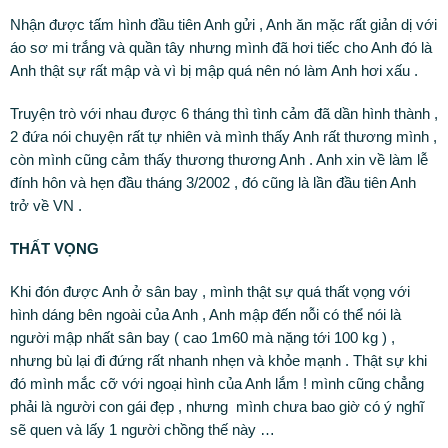
Nhận được tấm hình đầu tiên Anh gửi , Anh ăn mặc rất giản dị với
áo sơ mi trắng và quần tây nhưng mình đã hơi tiếc cho Anh đó là
Anh thật sự rất mập và vì bị mập quá nên nó làm Anh hơi xấu .
Truyện trò với nhau được 6 tháng thì tình cảm đã dần hình thành ,
2 đứa nói chuyện rất tự nhiên và mình thấy Anh rất thương mình ,
còn mình cũng cảm thấy thương thương Anh . Anh xin về làm lễ
đính hôn và hẹn đầu tháng 3/2002 , đó cũng là lần đầu tiên Anh
trở về VN .
THẤT VỌNG
Khi đón được Anh ở sân bay , mình thật sự quá thất vọng với
hình dáng bên ngoài của Anh , Anh mập đến nỗi có thể nói là
người mập nhất sân bay ( cao 1m60 mà nặng tới 100 kg ) ,
nhưng bù lại đi đứng rất nhanh nhẹn và khỏe mạnh . Thật sự khi
đó mình mắc cỡ với ngoại hình của Anh lắm ! mình cũng chẳng
phải là người con gái đẹp , nhưng mình chưa bao giờ có ý nghĩ
sẽ quen và lấy 1 người chồng thế này …