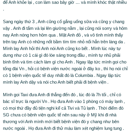
để Anh khỏe lại , con làm sao bây giờ … và mình khóc thật nhiều
.
Sang ngày thứ 3 , Anh cũng cố gắng uống sữa và cũng y chang
vậy . Anh đi tắm và lại lên giường nằm , lại cũng nói sorry và hôm
nay Anh nóng hơn hôm qua . Mặt Anh đỏ , và vô tình mình thấy
trên tay Anh có những nốt bầm tím tím nhỏ nổi hẳn trên làng da .
Mình lay Anh hỏi thì Anh nói Anh cũng ko bết . Mình lúc này tự
dưng như có 1 cái gì đó lóe sáng trong đầu , mình tự nhủ phải
bình tĩnh và tìm cách làm gì cho Anh . Ngay lập tức mình gọi cho
tổng đài Vn , hỏi có bệnh viện nước ngoài ở đây ko , thì họ nói chỉ
có 1 bệnh viện quốc tế duy nhất đó là Columbia . Ngay lập tức
mình lay Anh dậy và nói cho Anh biết phải đi bệnh viện .
Mình gọi Taxi đưa Anh đi thẳng đến đó , lúc đó là 7h tối , chỉ có
bác sĩ trực là người Vn . Họ đưa Anh vào 1 phòng có máy lạnh ,
có mọi thứ đầy đủ tiện nghi kể cả Tivi và Tủ lạnh . Thời điểm đó
SG chưa có bệnh viện quốc tế nên sau này ở Mỹ khi đi nhà
thương với Anh mình mới biết bệnh viện đó y chang như bên
nước ngoài . Họ đưa Anh đi thử máu làm xét nghiệm lung tung .