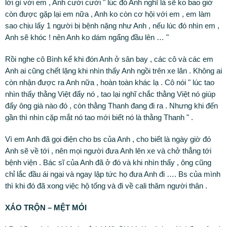
lời gì với em , Anh cười cười " lúc đó Anh nghĩ là sẽ ko bao giờ
còn được gặp lại em nữa , Anh ko còn cơ hội với em , em làm
sao chịu lấy 1 người bị bệnh nặng như Anh , nếu lúc đó nhìn em ,
Anh sẽ khóc ! nên Anh ko dám ngẩng đầu lên … "
Rồi nghe cô Bình kể khi đón Anh ở sân bay , các cô và các em
Anh ai cũng chết lặng khi nhìn thấy Anh ngồi trên xe lăn . Không ai
còn nhận được ra Anh nữa , hoàn toàn khác lạ . Cô nói " lúc tao
nhìn thấy thằng Việt đẩy nó , tao lại nghĩ chắc thằng Việt nó giúp
đẩy ông già nào đó , còn thằng Thanh đang đi ra . Nhưng khi đến
gần thì nhìn cặp mắt nó tao mới biết nó là thằng Thanh " .
Vì em Anh đã gọi điện cho bs của Anh , cho biết là ngày giờ đó
Anh sẽ về tới , nên mọi người đưa Anh lên xe và chở thẳng tới
bệnh viện . Bác sĩ của Anh đã ở đó và khi nhìn thấy , ông cũng
chỉ lắc đầu ái ngại và ngay lập tức họ đưa Anh đi …. Bs của mình
thì khi đó đã xong việc hộ tống và đi về cali thăm người thân .
XÁO TRỘN – MỆT MỎI