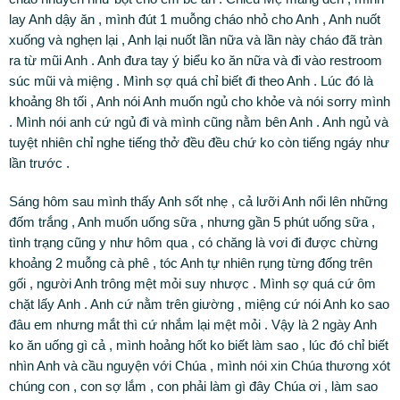
lay Anh dậy ăn , mình đút 1 muỗng cháo nhỏ cho Anh , Anh nuốt
xuống và nghẹn lại , Anh lại nuốt lần nữa và lần này cháo đã tràn
ra từ mũi Anh . Anh đưa tay ý biểu ko ăn nữa và đi vào restroom
súc mũi và miệng . Mình sợ quá chỉ biết đi theo Anh . Lúc đó là
khoảng 8h tối , Anh nói Anh muốn ngủ cho khỏe và nói sorry mình
. Mình nói anh cứ ngủ đi và mình cũng nằm bên Anh . Anh ngủ và
tuyệt nhiên chỉ nghe tiếng thở đều đều chứ ko còn tiếng ngáy như
lần trước .
Sáng hôm sau mình thấy Anh sốt nhẹ , cả lưỡi Anh nổi lên những
đốm trắng , Anh muốn uống sữa , nhưng gần 5 phút uống sữa ,
tình trạng cũng y như hôm qua , có chăng là vơi đi được chừng
khoảng 2 muỗng cà phê , tóc Anh tự nhiên rụng từng đống trên
gối , người Anh trông mệt mỏi suy nhược . Mình sợ quá cứ ôm
chặt lấy Anh . Anh cứ nằm trên giường , miệng cứ nói Anh ko sao
đâu em nhưng mắt thì cứ nhắm lại mệt mỏi . Vậy là 2 ngày Anh
ko ăn uống gì cả , mình hoảng hốt ko biết làm sao , lúc đó chỉ biết
nhìn Anh và cầu nguyện với Chúa , mình nói xin Chúa thương xót
chúng con , con sợ lắm , con phải làm gì đây Chúa ơi , làm sao