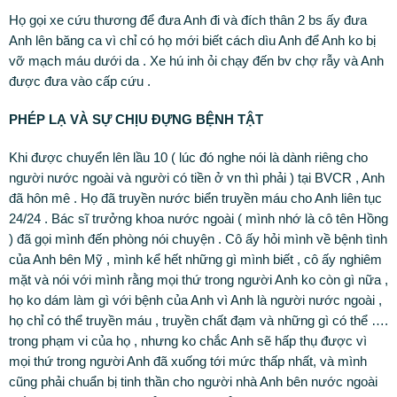
Họ gọi xe cứu thương để đưa Anh đi và đích thân 2 bs ấy đưa
Anh lên băng ca vì chỉ có họ mới biết cách dìu Anh để Anh ko bị
vỡ mạch máu dưới da . Xe hú inh ỏi chạy đến bv chợ rẫy và Anh
được đưa vào cấp cứu .
PHÉP LẠ VÀ SỰ CHỊU ĐỰNG BỆNH TẬT
Khi được chuyển lên lầu 10 ( lúc đó nghe nói là dành riêng cho
người nước ngoài và người có tiền ở vn thì phải ) tại BVCR , Anh
đã hôn mê . Họ đã truyền nước biển truyền máu cho Anh liên tục
24/24 . Bác sĩ trưởng khoa nước ngoài ( mình nhớ là cô tên Hồng
) đã gọi mình đến phòng nói chuyện . Cô ấy hỏi mình về bệnh tình
của Anh bên Mỹ , mình kể hết những gì mình biết , cô ấy nghiêm
mặt và nói với mình rằng mọi thứ trong người Anh ko còn gì nữa ,
họ ko dám làm gì với bệnh của Anh vì Anh là người nước ngoài ,
họ chỉ có thể truyền máu , truyền chất đạm và những gì có thể ….
trong phạm vi của họ , nhưng ko chắc Anh sẽ hấp thụ được vì
mọi thứ trong người Anh đã xuống tới mức thấp nhất, và mình
cũng phải chuẩn bị tinh thần cho người nhà Anh bên nước ngoài