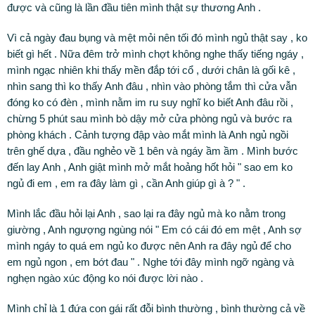
được và cũng là lần đầu tiên mình thật sự thương Anh .
Vì cả ngày đau bụng và mệt mỏi nên tối đó mình ngủ thật say , ko
biết gì hết . Nữa đêm trở mình chợt không nghe thấy tiếng ngáy ,
mình ngạc nhiên khi thấy mền đắp tới cổ , dưới chân là gối kê ,
nhìn sang thì ko thấy Anh đâu , nhìn vào phòng tắm thì cửa vẫn
đóng ko có đèn , mình nằm im ru suy nghĩ ko biết Anh đâu rồi ,
chừng 5 phút sau mình bò dậy mở cửa phòng ngủ và bước ra
phòng khách . Cảnh tượng đập vào mắt mình là Anh ngủ ngồi
trên ghế dựa , đầu nghẻo về 1 bên và ngáy ầm ầm . Mình bước
đến lay Anh , Anh giật mình mở mắt hoảng hốt hỏi " sao em ko
ngủ đi em , em ra đây làm gì , cần Anh giúp gì à ? " .
Mình lắc đầu hỏi lại Anh , sao lại ra đây ngủ mà ko nằm trong
giường , Anh ngượng ngùng nói " Em có cái đó em mệt , Anh sợ
mình ngáy to quá em ngủ ko được nên Anh ra đây ngủ để cho
em ngủ ngon , em bớt đau " . Nghe tới đây mình ngỡ ngàng và
nghẹn ngào xúc động ko nói được lời nào .
Mình chỉ là 1 đứa con gái rất đỗi bình thường , bình thường cả về