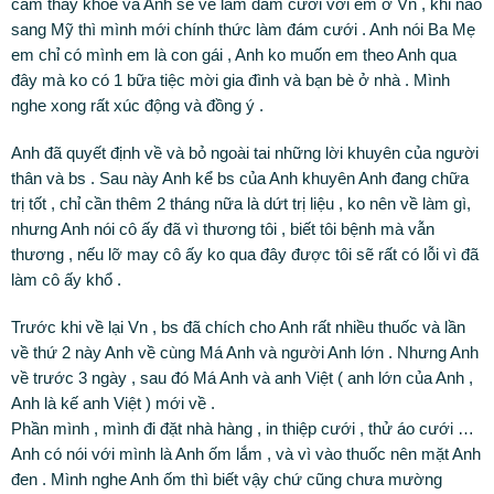
cảm thấy khỏe và Anh sẽ về làm đám cưới với em ở Vn , khi nào
sang Mỹ thì mình mới chính thức làm đám cưới . Anh nói Ba Mẹ
em chỉ có mình em là con gái , Anh ko muốn em theo Anh qua
đây mà ko có 1 bữa tiệc mời gia đình và bạn bè ở nhà . Mình
nghe xong rất xúc động và đồng ý .
Anh đã quyết định về và bỏ ngoài tai những lời khuyên của người
thân và bs . Sau này Anh kể bs của Anh khuyên Anh đang chữa
trị tốt , chỉ cần thêm 2 tháng nữa là dứt trị liệu , ko nên về làm gì,
nhưng Anh nói cô ấy đã vì thương tôi , biết tôi bệnh mà vẫn
thương , nếu lỡ may cô ấy ko qua đây được tôi sẽ rất có lỗi vì đã
làm cô ấy khổ .
Trước khi về lại Vn , bs đã chích cho Anh rất nhiều thuốc và lần
về thứ 2 này Anh về cùng Má Anh và người Anh lớn . Nhưng Anh
về trước 3 ngày , sau đó Má Anh và anh Việt ( anh lớn của Anh ,
Anh là kế anh Việt ) mới về .
Phần mình , mình đi đặt nhà hàng , in thiệp cưới , thử áo cưới …
Anh có nói với mình là Anh ốm lắm , và vì vào thuốc nên mặt Anh
đen . Mình nghe Anh ốm thì biết vậy chứ cũng chưa mường