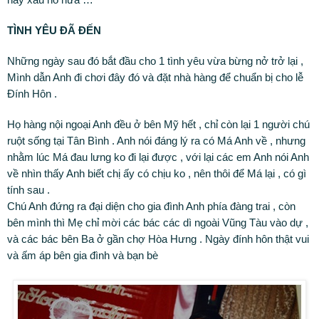
TÌNH YÊU ĐÃ ĐẾN
Những ngày sau đó bắt đầu cho 1 tình yêu vừa bừng nở trở lại ,
Mình dẫn Anh đi chơi đây đó và đặt nhà hàng để chuẩn bị cho lễ
Đính Hôn .
Họ hàng nội ngoại Anh đều ở bên Mỹ hết , chỉ còn lại 1 người chú
ruột sống tại Tân Bình . Anh nói đáng lý ra có Má Anh về , nhưng
nhằm lúc Má đau lưng ko đi lại được , với lại các em Anh nói Anh
về nhìn thấy Anh biết chị ấy có chịu ko , nên thôi để Má lại , có gì
tính sau .
Chú Anh đứng ra đại diện cho gia đình Anh phía đàng trai , còn
bên mình thì Mẹ chỉ mời các bác các dì ngoài Vũng Tàu vào dự ,
và các bác bên Ba ở gần chợ Hòa Hưng . Ngày đính hôn thật vui
và ấm áp bên gia đình và bạn bè