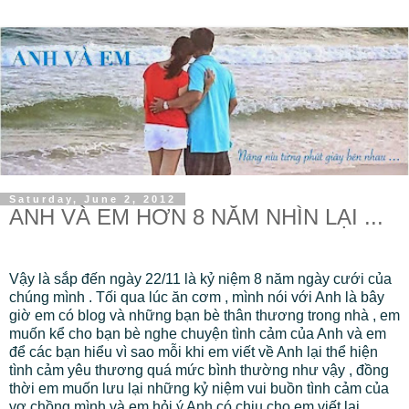
Saturday, June 2, 2012
ANH VÀ EM HƠN 8 NĂM NHÌN LẠI ...
Vậy là sắp đến ngày 22/11 là kỷ niệm 8 năm ngày cưới của
chúng mình . Tối qua lúc ăn cơm , mình nói với Anh là bây
giờ em có blog và những bạn bè thân thương trong nhà , em
muốn kể cho bạn bè nghe chuyện tình cảm của Anh và em
để các bạn hiểu vì sao mỗi khi em viết về Anh lại thể hiện
tình cảm yêu thương quá mức bình thường như vậy , đồng
thời em muốn lưu lại những kỷ niệm vui buồn tình cảm của
vợ chồng mình và em hỏi ý Anh có chịu cho em viết lại