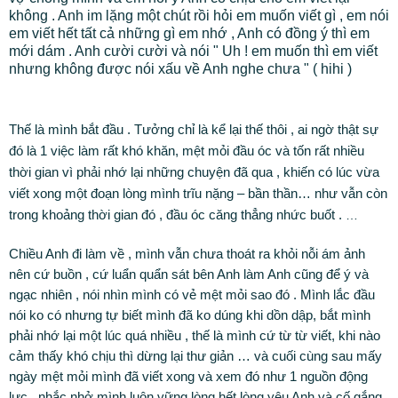
không . Anh im lặng một chút rồi hỏi em muốn viết gì , em nói
em viết hết tất cả những gì em nhớ , Anh có đồng ý thì em
mới dám . Anh cười cười và nói " Uh ! em muốn thì em viết
nhưng không được nói xấu về Anh nghe chưa "
( hihi )
Thế là mình bắt đầu . Tưởng chỉ là kể lại thế thôi , ai ngờ thật sự
đó là 1 việc làm rất khó khăn, mệt mỏi đầu óc và tốn rất nhiều
thời gian vì phải nhớ lại những chuyện đã qua , khiến có lúc vừa
viết xong một đoạn lòng mình trĩu nặng – bần thần… như vẫn còn
trong khoảng thời gian đó , đầu óc căng thẳng nhức buốt .
…
Chiều Anh đi làm về , mình vẫn chưa thoát ra khỏi nỗi ám ảnh
nên cứ buồn , cứ luẩn quẩn sát bên Anh làm Anh cũng để ý và
ngạc nhiên , nói nhìn mình có vẻ mệt mỏi sao đó . Mình lắc đầu
nói ko có nhưng tự biết mình đã ko dúng khi dồn dập, bắt mình
phải nhớ lại một lúc quá nhiều , thế là mình cứ từ từ viết, khi nào
cảm thấy khó chịu thì dừng lại thư giản … và cuối cùng sau mấy
ngày mệt mỏi mình đã viết xong và xem đó như 1 nguồn động
lực , nhắc nhở mình luôn vững lòng hết lòng yêu Anh và cố gắng