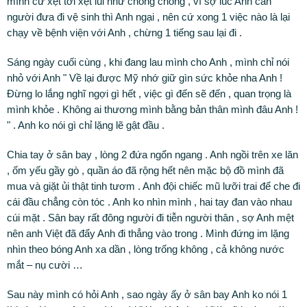
mình cứ xẹt tới xẹt lui như chong chóng , vì sợ lúc Anh cần
người đưa đi vệ sinh thì Anh ngại , nên cứ xong 1 việc nào là lại
chạy về bệnh viện với Anh , chừng 1 tiếng sau lại đi .
Sáng ngày cuối cùng , khi đang lau mình cho Anh , mình chỉ nói
nhỏ với Anh " Về lại được Mỹ nhớ giữ gìn sức khỏe nha Anh !
Đừng lo lắng nghĩ ngợi gì hết , việc gì đến sẽ đến , quan trọng là
mình khỏe . Không ai thương mình bằng bản thân mình đâu Anh !
" . Anh ko nói gì chỉ lặng lẽ gật đầu .
Chia tay ở sân bay , lòng 2 đứa ngổn ngang . Anh ngồi trên xe lăn
, ốm yếu gầy gò , quần áo đã rộng hết nên mặc bộ đồ mình đã
mua và giặt ủi thật tinh tươm . Anh đội chiếc mũ lưỡi trai để che đi
cái đầu chẳng còn tóc . Anh ko nhìn mình , hai tay đan vào nhau
cúi mặt . Sân bay rất đông người đi tiễn người thân , sợ Anh mệt
nên anh Việt đã đẩy Anh đi thẳng vào trong . Mình đứng im lặng
nhìn theo bóng Anh xa dần , lòng trống không , cả không nước
mắt – nụ cười …
Sau này mình có hỏi Anh , sao ngày ấy ở sân bay Anh ko nói 1