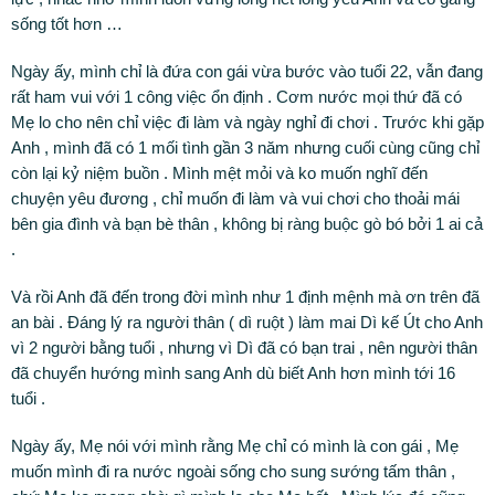
sống tốt hơn …
Ngày ấy, mình chỉ là đứa con gái vừa bước vào tuổi 22, vẫn đang
rất ham vui với 1 công việc ổn định . Cơm nước mọi thứ đã có
Mẹ lo cho nên chỉ việc đi làm và ngày nghỉ đi chơi . Trước khi gặp
Anh , mình đã có 1 mối tình gần 3 năm nhưng cuối cùng cũng chỉ
còn lại kỷ niệm buồn . Mình mệt mỏi và ko muốn nghĩ đến
chuyện yêu đương , chỉ muốn đi làm và vui chơi cho thoải mái
bên gia đình và bạn bè thân , không bị ràng buộc gò bó bởi 1 ai cả
.
Và rồi Anh đã đến trong đời mình như 1 định mệnh mà ơn trên đã
an bài . Đáng lý ra người thân ( dì ruột ) làm mai Dì kế Út cho Anh
vì 2 người bằng tuổi , nhưng vì Dì đã có bạn trai , nên người thân
đã chuyển hướng mình sang Anh dù biết Anh hơn mình tới 16
tuổi .
Ngày ấy, Mẹ nói với mình rằng Mẹ chỉ có mình là con gái , Mẹ
muốn mình đi ra nước ngoài sống cho sung sướng tấm thân ,