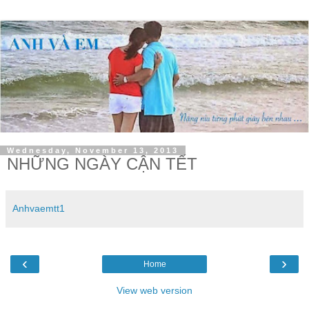
Wednesday, November 13, 2013
NHỮNG NGÀY CẬN TẾT
Anhvaemtt1
‹
›
Home
View web version