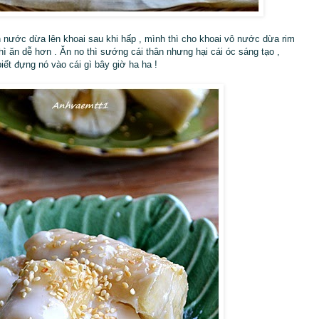
n nước dừa lên khoai sau khi hấp , mình thì cho khoai vô nước dừa rim
ì ăn dễ hơn . Ăn no thì sướng cái thân nhưng hại cái óc sáng tạo ,
 biết đựng nó vào cái gì bây giờ ha ha !