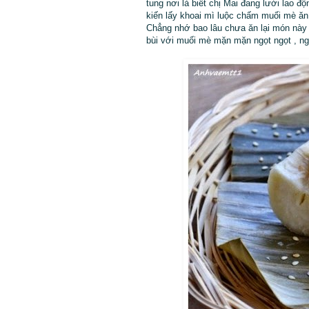
tung nơi là biết chị Mai đang lười lao độ
kiến lấy khoai mì luộc chấm muối mè ăn
Chẳng nhớ bao lâu chưa ăn lại món này 
bùi với muối mè mặn mặn ngọt ngọt , ng