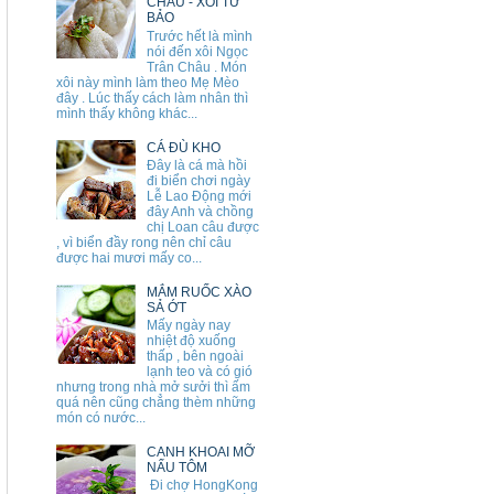
CHÂU - XÔI TỨ
BẢO
Trước hết là mình
nói đến xôi Ngọc
Trân Châu . Món
xôi này mình làm theo Mẹ Mèo
đây . Lúc thấy cách làm nhân thì
mình thấy không khác...
CÁ ĐÙ KHO
Đây là cá mà hồi
đi biển chơi ngày
Lễ Lao Động mới
đây Anh và chồng
chị Loan câu được
, vì biển đầy rong nên chỉ câu
được hai mươi mấy co...
MẮM RUỐC XÀO
SẢ ỚT
Mấy ngày nay
nhiệt độ xuống
thấp , bên ngoài
lạnh teo và có gió
nhưng trong nhà mở sưởi thì ấm
quá nên cũng chẳng thèm những
món có nước...
CANH KHOAI MỠ
NẤU TÔM
Đi chợ HongKong