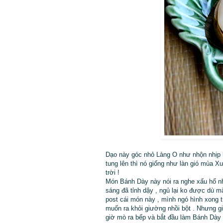
Dạo này góc nhỏ Làng O như nhộn nhịp h
tung lên thì nó giống như làn gió mùa 
trời !
Món Bánh Dày này nói ra nghe xấu hổ như
sáng đã tỉnh dậy , ngủ lại ko được dù m
post cái món này , mình ngó hình xong t
muốn ra khỏi giường nhồi bột . Nhưng g
giờ mò ra bếp và bắt đầu làm Bánh Dày