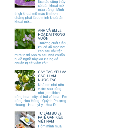
lúc nào cũng thấy
có bán khoai mỡ
màu trắng . Mình
thích khoai mỡ màu tím hơn ,
chẳng phải là do mình khoái ăn
khoai mỡ...
ANH VÀ EM và
HOA DẠI TRONG
VƯỜN
Thường cuối tuần ,
khi cỏ đã mọc hơi
cao sau vài trận
mưa to thì Anh ra sau nhà chuẩn
bị đồ nghề này kia kia nọ để
chuẩn bị cắt đám cỏ t...
CÂY TẮC YÊU VÀ
CÁCH LÀM
NƯỚC TẮC
Nhà em nhỏ nên
vườn sau cũng
nhỏ , em thích
trồng hoa - cây có trái và hoa . Em
trồng Hoa Hồng - Quỳnh Phượng
Hoàng - Hoa LyLy - Hoa Đ...
TỰ LÀM BƠ và
PATÊ GAN KIỂU
VIỆT NAM
Hổm mình mua