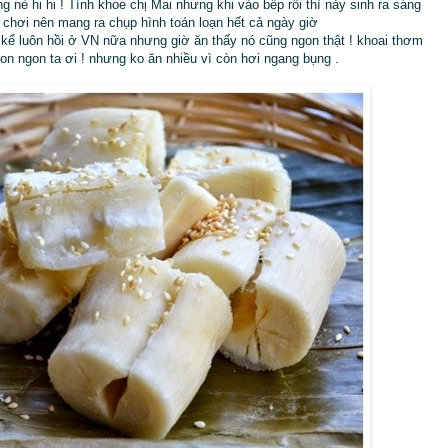
ng nè hi hi ! Tính khoe chị Mai nhưng khi vào bếp rồi thì nảy sinh ra sáng
 chơi nên mang ra chụp hình toán loạn hết cả ngày giờ
kể luôn hồi ở VN nữa nhưng giờ ăn thấy nó cũng ngon thật ! khoai thơm
on ngon ta ơi ! nhưng ko ăn nhiều vì còn hơi ngang bụng .