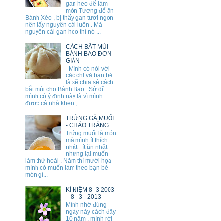
gan heo để làm
món Tương để ăn
Bánh Xèo , bị thấy gan tươi ngon
nên lấy nguyên cái luôn . Mà
nguyên cái gan heo thì nó ...
CÁCH BẮT MÚI
BÁNH BAO ĐƠN
GIẢN
Mình có nói với
các chị và bạn bè
là sẽ chia sẻ cách
bắt múi cho Bánh Bao . Sở dĩ
mình có ý định này là vì mình
được cả nhà khen , ...
TRỨNG GÀ MUỐI
- CHÁO TRẮNG
Trứng muối là món
mà mình ít thích
nhất - ít ăn nhất
nhưng lại muốn
làm thử hoài . Năm thì mười họa
mình có muốn làm theo bạn bè
món gì...
KỈ NIỆM 8- 3 2003
_ 8 - 3 - 2013
Mình nhớ đúng
ngày này cách đây
10 năm , mình rời