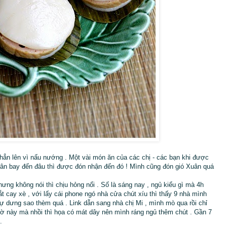
ẳn lên vì nấu nướng . Một vài món ăn của các chị - các bạn khi được
Xuân bay đến đâu thì được đón nhận đến đó ! Mình cũng đón gió Xuân quá
ng không nói thì chịu hỏng nổi . Số là sáng nay , ngủ kiểu gì mà 4h
ắt cay xè , với lấy cái phone ngó nhà cửa chút xíu thì thấy 9 nhà mình
ự dưng sao thèm quá . Link dẫn sang nhà chị Mi , mình mò qua rồi chỉ
iờ này mà nhồi thì họa có mát dây nên mình ráng ngủ thêm chút . Gần 7
 .