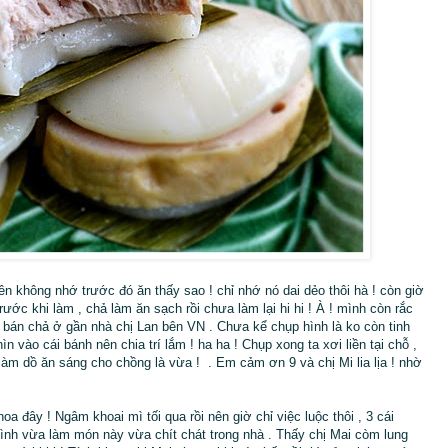
không nhớ trước đó ăn thấy sao ! chỉ nhớ nó dai dẻo thôi hà ! còn giờ
rước khi làm , chả làm ăn sạch rồi chưa làm lại hi hi ! À ! mình còn rắc
m bán chả ở gần nhà chị Lan bên VN . Chưa kể chụp hình là ko còn tinh
hìn vào cái bánh nên chia trí lắm ! ha ha ! Chụp xong ta xơi liền tại chỗ ,
 làm dồ ăn sáng cho chồng là vừa ! . Em cảm ơn 9 và chị Mi lia lịa ! nhờ
!
oa đây ! Ngâm khoai mì tối qua rồi nên giờ chỉ việc luộc thôi , 3 cái
nh vừa làm món này vừa chít chát trong nhà . Thấy chị Mai còm lung