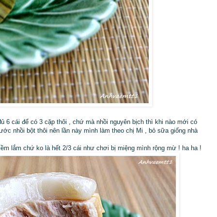
ủ 6 cái để có 3 cặp thôi , chứ mà nhồi nguyên bịch thì khi nào mới có
ớc nhồi bột thôi nên lần này mình làm theo chị Mi , bỏ sữa giống nhà
iềm lắm chứ ko là hết 2/3 cái như chơi bị miệng mình rộng mừ ! ha ha !