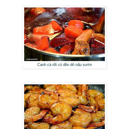
Canh cà rốt củ dền đỏ nấu sườn