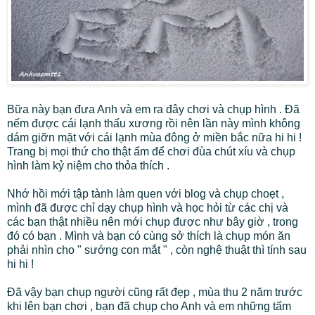
Bữa này bạn đưa Anh và em ra đây chơi và chụp hình . Đã
nếm được cái lạnh thấu xương rồi nên lần này mình không
dám giỡn mặt với cái lạnh mùa đông ở miền bắc nữa hi hi !
Trang bị mọi thứ cho thật ấm để chơi đùa chút xíu và chụp
hình làm kỷ niệm cho thỏa thích .
Nhớ hồi mới tập tành làm quen với blog và chụp choẹt ,
mình đã được chỉ dạy chụp hình và học hỏi từ các chị và
các bạn thật nhiều nên mới chụp được như bây giờ , trong
đó có bạn . Mình và bạn có cùng sở thích là chụp món ăn
phải nhìn cho " sướng con mắt " , còn nghệ thuật thì tính sau
hi hi !
Đã vậy bạn chụp người cũng rất đẹp , mùa thu 2 năm trước
khi lên bạn chơi , bạn đã chụp cho Anh và em những tấm