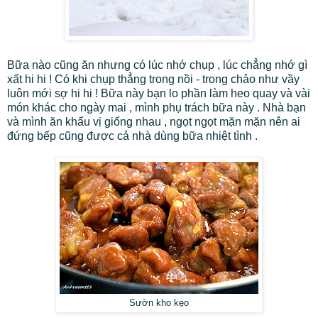
Bữa nào cũng ăn nhưng có lúc nhớ chụp , lúc chẳng nhớ gì
xất hi hi ! Có khi chụp thẳng trong nồi - trong chảo như vầy
luôn mới sợ hi hi ! Bữa này bạn lo phần làm heo quay và vài
món khác cho ngày mai , mình phụ trách bữa này . Nhà bạn
và mình ăn khẩu vị giống nhau , ngọt ngọt mặn mặn nên ai
đứng bếp cũng được cả nhà dùng bữa nhiệt tình .
Sườn kho kẹo