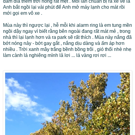
đầm đìa thêm trời nóng rất mệt . Mỗi lần chuẩn bị ra xe về là
Anh bắt ngồi lại vài phút để Anh mở máy lạnh cho mát rồi
mới gọi em vô xe .
Mùa này thì ngược lại , hễ mỗi khi alarm ring là em tung mền
ngồi dậy ngay vì biết rằng bên ngoài đang rất mát mẻ , trong
nhà thì lại lạnh hơn và ra park sẽ rất thích . Mùa này nắng đã
bớt nóng nảy - bớt gay gắt , nắng dịu dàng và ấm áp hơn
nhiều . Trời xanh mây trắng bềnh bồng trôi , gió thổi nhè nhẹ
làm cành lá nghiêng mình lả lơi ... lá vàng rơi rơi ...