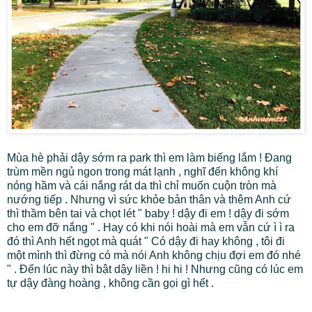
Mùa hè phải dậy sớm ra park thì em làm biếng lắm ! Đang
trùm mền ngủ ngon trong mát lạnh , nghĩ đến không khí
nóng hầm và cái nắng rát da thì chỉ muốn cuộn tròn mà
nướng tiếp . Nhưng vì sức khỏe bản thân và thêm Anh cứ
thì thầm bên tai và chọt lét " baby ! dậy đi em ! dậy đi sớm
cho em đỡ nắng " . Hay có khi nói hoài mà em vẫn cứ ì ì ra
đó thì Anh hết ngọt mà quát " Có dậy đi hay không , tôi đi
một mình thì đừng có mà nói Anh không chịu đợi em đó nhé
" . Đến lúc này thì bật dậy liền ! hi hi ! Nhưng cũng có lúc em
tự dậy đàng hoàng , không cần gọi gì hết .