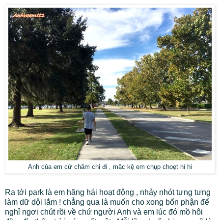
Anh của em cứ chăm chỉ đi , mặc kệ em chụp choẹt hi hi
Ra tới park là em hăng hái hoạt động , nhảy nhót tưng tưng
làm dữ dội lắm ! chẳng qua là muốn cho xong bổn phận để
nghỉ ngơi chút rồi về chứ người Anh và em lúc đó mồ hôi