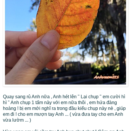
Quay sang rủ Anh nữa , Anh hét lên " Lại chụp " em cười hì
hì " Anh chụp 1 tấm này với em nữa thôi , em hứa đàng
hoàng ! bị em mới nghĩ ra trong đầu kiểu chụp này nè , giúp
em đi ! cho em mượn tay Anh ... ( vừa đưa tay cho em Anh
vừa lườm ... )