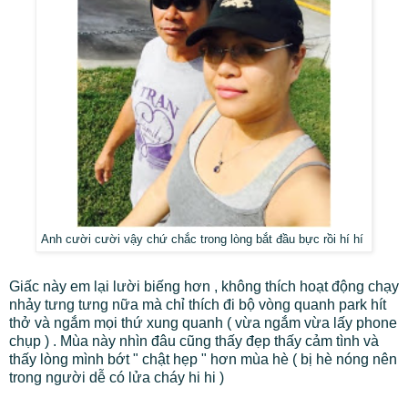
Anh cười cười vậy chứ chắc trong lòng bắt đầu bực rồi hí hí
Giấc này em lại lười biếng hơn , không thích hoạt động chạy
nhảy tưng tưng nữa mà chỉ thích đi bộ vòng quanh park hít
thở và ngắm mọi thứ xung quanh ( vừa ngắm vừa lấy phone
chụp ) . Mùa này nhìn đâu cũng thấy đẹp thấy cảm tình và
thấy lòng mình bớt " chật hẹp " hơn mùa hè ( bị hè nóng nên
trong người dễ có lửa cháy hi hi )