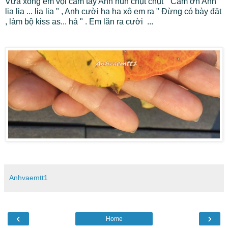
Vừa xong em vội cầm tay Anh hun chụt chụt " Cảm ơn Anh
lia lịa ... lia lịa " , Anh cười ha ha xô em ra " Đừng có bày đặt
, làm bộ kiss as... hả " . Em lăn ra cười ...
Anhvaemtt1
‹
›
Home