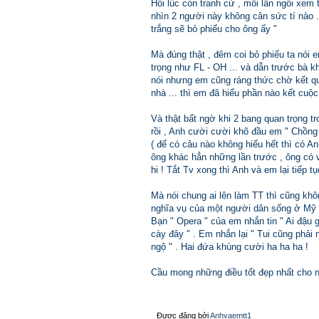
Hồi lúc còn tranh cử , mỗi lần ngồi xem 
nhìn 2 người này không cân sức tí nào .
trắng sẽ bỏ phiếu cho ông ấy "
Mà đúng thật , đêm coi bỏ phiếu ta nói
trọng như FL - OH ... và dẫn trước bà k
nói nhưng em cũng ráng thức chờ kết quả
nhà ... thì em đã hiểu phần nào kết cuộc
Và thật bất ngờ khi 2 bang quan trọng t
rồi , Anh cười cười khõ đầu em " Chồng 
( để có câu nào không hiểu hết thì có An
ông khác hẳn những lần trước , ông có v
hi ! Tắt Tv xong thì Anh và em lại tiếp 
Mà nói chung ai lên làm TT thì cũng khô
nghĩa vụ của một người dân sống ở Mỹ 
Bạn " Opera " của em nhắn tin " Ai đậu g
cày đây " . Em nhắn lại " Tui cũng phả
ngộ " . Hai đứa khùng cười ha ha ha !
Cầu mong những điều tốt đẹp nhất cho 
Được đăng bởi
Anhvaemtt1