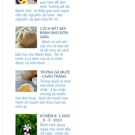
gan heo để làm
món Tương để ăn
Bánh Xèo , bị thấy gan tươi ngon
nên lấy nguyên cái luôn . Mà
nguyên cái gan heo thì nó ...
CÁCH BẮT MÚI
BÁNH BAO ĐƠN
GIẢN
Mình có nói với
các chị và bạn bè
là sẽ chia sẻ cách
bắt múi cho Bánh Bao . Sở dĩ
mình có ý định này là vì mình
được cả nhà khen , ...
TRỨNG GÀ MUỐI
- CHÁO TRẮNG
Trứng muối là món
mà mình ít thích
nhất - ít ăn nhất
nhưng lại muốn
làm thử hoài . Năm thì mười họa
mình có muốn làm theo bạn bè
món gì...
KỈ NIỆM 8- 3 2003
_ 8 - 3 - 2013
Mình nhớ đúng
ngày này cách đây
10 năm , mình rời