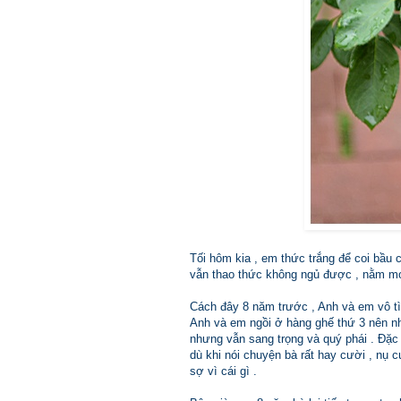
Tối hôm kia , em thức trắng để coi bầu 
vẫn thao thức không ngủ được , nằm mơ 
Cách đây 8 năm trước , Anh và em vô tì
Anh và em ngồi ở hàng ghế thứ 3 nên nh
nhưng vẫn sang trọng và quý phái . Đặc 
dù khi nói chuyện bà rất hay cười , nụ c
sợ vì cái gì .