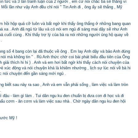
tin tức và 3 lần tranh luận của 2 người , em cứ nói chắc bà sẽ thắng vì
 Mỗi lần như vậy Anh đều chỉ nói " Tin Anh đi , ông ấy sẽ thắng , Mỹ
 em hồi hộp quá cỡ luôn và bất ngờ khi thấy ông thắng ở những bang quan
há xa . Anh đã ngủ từ lâu và có nói em ngủ đi sáng mai dậy sẽ như Anh
 cuối cùng . Khi thấy trợ lý của bà ra nói những người ủng hộ quay về
 .
rong số 4 bang còn lại đã thuộc về ông . Em lay Anh dậy và bảo Anh đúng
nói mà không tin " . Rủ Anh thức chờ coi bài phát biểu đầu tiên của Ông
h giải thích hi hi ) . Anh và em hơi bất ngờ khi thấy cách nói chuyện của
ẻ xúc động và nói chuyện khá là khiêm nhường , lịch sự lúc nói về bà hi
tục nói chuyện đến gần sáng mới ngủ .
ng biết sau này ra sao , Anh và em vẫn phải sống , làm việc và làm tròn
.
ì đậu - làm gì làm . Tui dân ngu ku đen chuẩn bị đưa con đi học và đi
i nấu cơm - ăn cơm và làm việc sau nhà . Chờ ngày dân ngu ku đen hội
nước Mỹ !