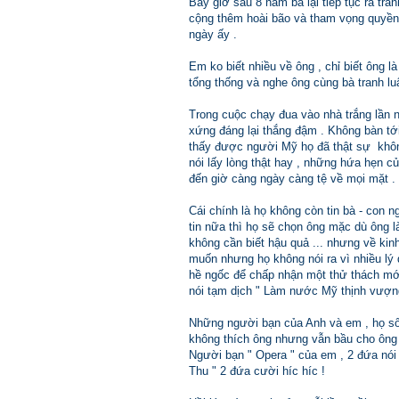
Bây giờ sau 8 năm bà lại tiếp tục ra tra
cộng thêm hoài bão và tham vọng quyền
ngày ấy .
Em ko biết nhiều về ông , chỉ biết ông l
tổng thống và nghe ông cùng bà tranh lu
Trong cuộc chạy đua vào nhà trắng lần nà
xứng đáng lại thắng đậm . Không bàn tới 
thấy được người Mỹ họ đã thật sự khôn
nói lấy lòng thật hay , những hứa hẹn 
đến giờ càng ngày càng tệ về mọi mặt .
Cái chính là họ không còn tin bà - con 
tin nữa thì họ sẽ chọn ông mặc dù ông là 
không cần biết hậu quả ... nhưng về kinh
muốn nhưng họ không nói ra vì nhiều lý 
hề ngốc để chấp nhận một thử thách mớ
nói tạm dịch " Làm nước Mỹ thịnh vượng 
Những người bạn của Anh và em , họ sốn
không thích ông nhưng vẫn bầu cho ông 
Người bạn " Opera " của em , 2 đứa nói
Thu " 2 đứa cười híc híc !