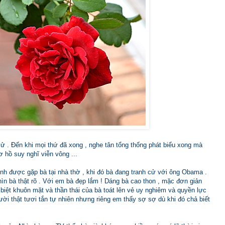
cử . Đến khi mọi thứ đã xong , nghe tân tổng thống phát biểu xong mà
hồ suy nghĩ viễn vông ...
nh được gặp bà tại nhà thờ , khi đó bà đang tranh cử với ông Obama .
ìn bà thật rõ . Với em bà đẹp lắm ! Dáng bà cao thon , mặc đơn giản
biệt khuôn mặt và thần thái của bà toát lên vẻ uy nghiêm và quyền lực
ười thật tươi tắn tự nhiên nhưng riêng em thấy sợ sợ dù khi đó chả biết