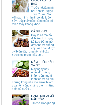
CHÂU - XÔI TỨ
BẢO
Trước hết là mình
nói đến xôi Ngọc
Trân Châu . Món
xôi này mình làm theo Mẹ Mèo
đây . Lúc thấy cách làm nhân thì
mình thấy không khác...
CÁ ĐÙ KHO
Đây là cá mà hồi
đi biển chơi ngày
Lễ Lao Động mới
đây Anh và chồng
chị Loan câu được
, vì biển đầy rong nên chỉ câu
được hai mươi mấy co...
MẮM RUỐC XÀO
SẢ ỚT
Mấy ngày nay
nhiệt độ xuống
thấp , bên ngoài
lạnh teo và có gió
nhưng trong nhà mở sưởi thì ấm
quá nên cũng chẳng thèm những
món có nước...
CANH KHOAI MỠ
NẤU TÔM
Đi chợ HongKong