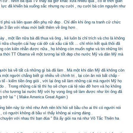
nh cử . Nhìn bà qua TV thấy bà giờ khác xưa nhiều quá , có lẽ thời gian
 lực đã khiến bà xuống sắc nhưng nụ cười , nụ cười bà còn nguyên như
à tỉ phú và liên quan đến phụ nữ đẹp . Chỉ đến khi ông ra tranh cử chức
ận 3 lần với nhau mới biết thêm về ông hơn .
y , một lần nữa bà đã thua và ông , kẻ luôn bị chỉ trích và cho là không
nữa chuyện cái hay cái dở cái xấu cái tốt ... chỉ nhìn kết quả thôi đã
g còn kiên nhẫn được nữa , họ không còn muốn nghe và tin những lời
của thời TT Obama về một tương lai tốt đẹp cho nước Mỹ và dân Mỹ mà
người bà về tất cả những gì bà đã làm . Mà một khi dân Mỹ đã không còn
một người chẳng biết gì nhiều về chính trị , lại còn ăn nói bất chấp -
 tế - kiếm tiền ông giỏi , với lại ông sẽ làm những cái mà người Mỹ họ
do . Trong những cái tệ thì họ sẽ chọn cái tệ nào đỡ hơn và họ không
i cho tương lai nước Mỹ với hy vọng ông sẽ làm được như lời ông đã
trở lại " ( Make America Great Again )
g bên này từ nhỏ như Anh nên khi hỏi sẽ bầu cho ai thì có người nói
, có người không đi bầu vì thấy không ai xứng đáng .
 chuyện với nhau thì bạn đùa " Bà ấy giỏi na ná như Võ Tắc Thiên ha