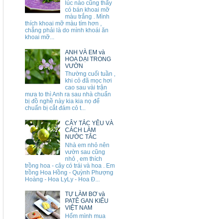
lúc nào cũng thấy
có bán khoai mỡ
màu trắng . Mình
thích khoai mỡ màu tím hơn ,
chẳng phải là do mình khoái ăn
khoai mỡ...
ANH VÀ EM và
HOA DẠI TRONG
VƯỜN
Thường cuối tuần ,
khi cỏ đã mọc hơi
cao sau vài trận
mưa to thì Anh ra sau nhà chuẩn
bị đồ nghề này kia kia nọ để
chuẩn bị cắt đám cỏ t...
CÂY TẮC YÊU VÀ
CÁCH LÀM
NƯỚC TẮC
Nhà em nhỏ nên
vườn sau cũng
nhỏ , em thích
trồng hoa - cây có trái và hoa . Em
trồng Hoa Hồng - Quỳnh Phượng
Hoàng - Hoa LyLy - Hoa Đ...
TỰ LÀM BƠ và
PATÊ GAN KIỂU
VIỆT NAM
Hổm mình mua