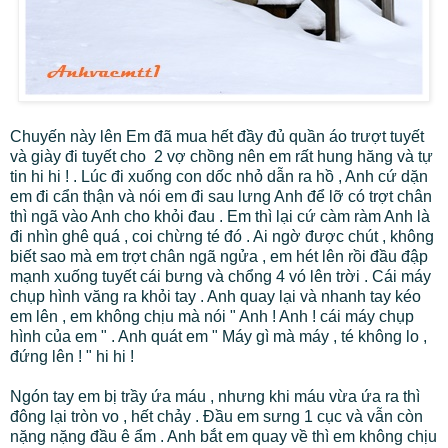
Chuyến này lên Em đã mua hết đầy đủ quần áo trượt tuyết
và giày đi tuyết cho 2 vợ chồng nên em rất hung hăng và tự
tin hi hi ! . Lúc đi xuống con dốc nhỏ dẫn ra hồ , Anh cứ dặn
em đi cẩn thận và nói em đi sau lưng Anh để lỡ có trợt chân
thì ngã vào Anh cho khỏi đau . Em thì lại cứ càm ràm Anh là
đi nhìn ghê quá , coi chừng té đó . Ai ngờ được chút , không
biết sao mà em trợt chân ngã ngửa , em hét lên rồi đầu đập
mạnh xuống tuyết cái bưng và chổng 4 vó lên trời . Cái máy
chụp hình văng ra khỏi tay . Anh quay lại và nhanh tay kéo
em lên , em không chịu mà nói " Anh ! Anh ! cái máy chụp
hình của em " . Anh quát em " Máy gì mà máy , té không lo ,
đứng lên ! " hi hi !
Ngón tay em bị trầy ứa máu , nhưng khi máu vừa ứa ra thì
đông lại tròn vo , hết chảy . Đầu em sưng 1 cục và vẫn còn
nặng nặng đầu ê ẩm . Anh bắt em quay về thì em không chịu