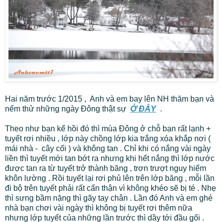
Hai năm trước 1/2015 , Anh và em bay lên NH thăm bạn và
nếm thử những ngày Đông thật sự
Ở ĐÂY
.
Theo như bạn kể hồi đó thì mùa Đông ở chỗ bạn rất lạnh +
tuyết rơi nhiều , lớp này chồng lớp kia trắng xóa khắp nơi (
mái nhà - cây cối ) và không tan . Chỉ khi có nắng vài ngày
liền thì tuyết mới tan bớt ra nhưng khi hết nắng thì lớp nước
được tan ra từ tuyết trở thành băng , trơn trượt nguy hiểm
khôn lường . Rồi tuyết lại rơi phủ lên trên lớp băng , mỗi lần
đi bộ trên tuyết phải rất cẩn thận vì không khéo sẽ bị té . Nhẹ
thì sưng bầm nặng thì gãy tay chân . Lần đó Anh và em ghé
nhà bạn chơi vài ngày thì không bị tuyết rơi thêm nữa
nhưng lớp tuyết của những lần trước thì dầy tới đầu gối .