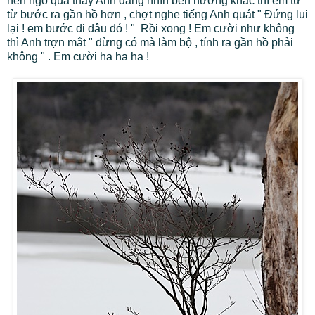
nên ngó qua thấy Anh đang nhìn bên hướng khác thì em từ
từ bước ra gần hồ hơn , chợt nghe tiếng Anh quát " Đứng lui
lại ! em bước đi đâu đó ! " Rồi xong ! Em cười như không
thì Anh trợn mắt " đừng có mà làm bộ , tính ra gần hồ phải
không " . Em cười ha ha ha !