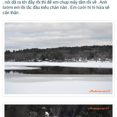
, nói đã ra tới đây rồi thì để em chụp mấy tấm rồi về . Anh
lườm em rồi lắc đầu kiểu chán nản . Em cười hì hì hứa sẽ
cẩn thận .