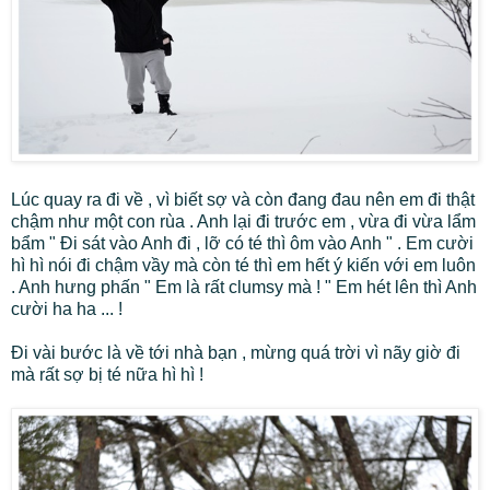
Lúc quay ra đi về , vì biết sợ và còn đang đau nên em đi thật
chậm như một con rùa . Anh lại đi trước em , vừa đi vừa lẩm
bẩm " Đi sát vào Anh đi , lỡ có té thì ôm vào Anh " . Em cười
hì hì nói đi chậm vầy mà còn té thì em hết ý kiến với em luôn
. Anh hưng phấn " Em là rất clumsy mà ! " Em hét lên thì Anh
cười ha ha ... !
Đi vài bước là về tới nhà bạn , mừng quá trời vì nãy giờ đi
mà rất sợ bị té nữa hì hì !