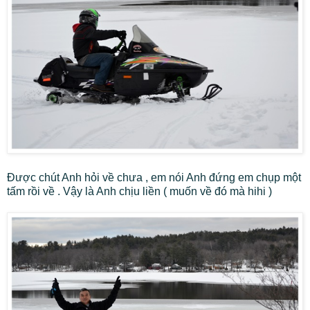
Được chút Anh hỏi về chưa , em nói Anh đứng em chụp một
tấm rồi về . Vậy là Anh chịu liền ( muốn về đó mà hihi )