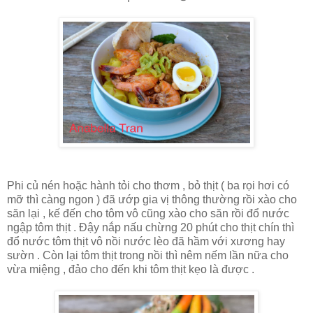
Phi củ nén hoặc hành tỏi cho thơm , bỏ thịt ( ba rọi hơi có
mỡ thì càng ngon ) đã ướp gia vị thông thường rồi xào cho
săn lại , kế đến cho tôm vô cũng xào cho săn rồi đổ nước
ngập tôm thịt . Đậy nắp nấu chừng 20 phút cho thịt chín thì
đổ nước tôm thịt vô nồi nước lèo đã hầm với xương hay
sườn . Còn lại tôm thịt trong nồi thì nêm nếm lần nữa cho
vừa miệng , đảo cho đến khi tôm thịt kẹo là được .