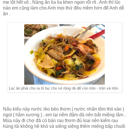
mẹ lột hết vỏ , Nàng ăn lia lịa khen ngon rối rít . Anh thì lúc
nào em cũng làm cho Anh mọi thứ đều mềm hơn để Anh dễ
ăn .
Lúc ăn phải cho ra tô bự cho nó rộng rãi để còn trộn - trộn và trộn .
Nấu kiểu này nước lèo béo thơm ( nước nhân tôm thịt xào )
ngọt ( hầm xương ) , em lại nêm đậm đà nên bắt miệng lắm .
Mùa này đi chợ đã có bán rau thơm đủ loại nên kiếm rau
húng lũi không hề khó và siêng siêng thêm miếng bắp chuối