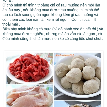
ko ra .
Ở chỗ mình thì thỉnh thoảng chỉ có rau muống nên mỗi lần
ăn lẫu này , nếu không mua được rau muống thì mình thế
rau xà lách soong giòn ngon không kém gì rau muống và
còn thêm các loại nấm ăn kèm rất ngon . Còn thịt cá ... thì
thoải mái .
Bữa này mình không có mực ( vì đổ bánh xèo ăn hết rồi ) và
không mua được nghêu , nhưng mà ăn vẫn cứ là ngon , có
điều mình cũng thích ăn mực nên ko có cũng tiếc chút chút .