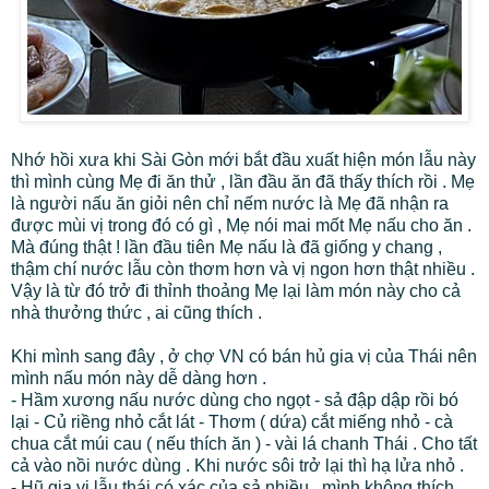
Nhớ hồi xưa khi Sài Gòn mới bắt đầu xuất hiện món lẫu này
thì mình cùng Mẹ đi ăn thử , lần đầu ăn đã thấy thích rồi . Mẹ
là người nấu ăn giỏi nên chỉ nếm nước là Mẹ đã nhận ra
được mùi vị trong đó có gì , Mẹ nói mai mốt Mẹ nấu cho ăn .
Mà đúng thật ! lần đầu tiên Mẹ nấu là đã giống y chang ,
thậm chí nước lẫu còn thơm hơn và vị ngon hơn thật nhiều .
Vậy là từ đó trở đi thỉnh thoảng Mẹ lại làm món này cho cả
nhà thưởng thức , ai cũng thích .
Khi mình sang đây , ở chợ VN có bán hủ gia vị của Thái nên
mình nấu món này dễ dàng hơn .
- Hầm xương nấu nước dùng cho ngọt - sả đập dập rồi bó
lại - Củ riềng nhỏ cắt lát - Thơm ( dứa) cắt miếng nhỏ - cà
chua cắt múi cau ( nếu thích ăn ) - vài lá chanh Thái . Cho tất
cả vào nồi nước dùng . Khi nước sôi trở lại thì hạ lửa nhỏ .
- Hũ gia vị lẫu thái có xác của sả nhiều , mình không thích