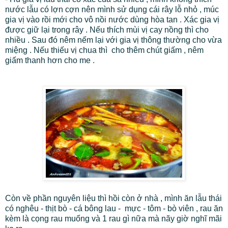
nước lẫu có lợn cợn nên mình sử dụng cái rây lỗ nhỏ , múc
gia vị vào rồi mới cho vô nồi nước dùng hòa tan . Xác gia vị
được giữ lại trong rây . Nếu thích mùi vị cay nồng thì cho
nhiều . Sau đó nêm nếm lại với gia vị thông thường cho vừa
miệng . Nếu thiếu vị chua thì cho thêm chút giấm , nêm
giấm thanh hơn cho me .
Còn về phần nguyên liệu thì hồi còn ở nhà , mình ăn lẫu thái
có nghêu - thịt bò - cá bông lau - mực - tôm - bò viên , rau ăn
kèm là cọng rau muống và 1 rau gì nữa mà nãy giờ nghĩ mãi