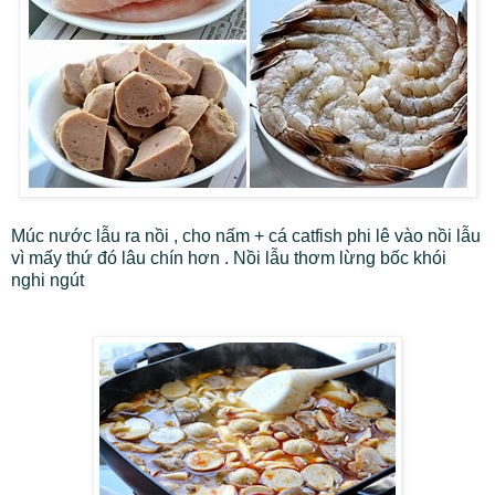
Múc nước lẫu ra nồi , cho nấm + cá catfish phi lê vào nồi lẫu
vì mấy thứ đó lâu chín hơn . Nồi lẫu thơm lừng bốc khói
nghi ngút